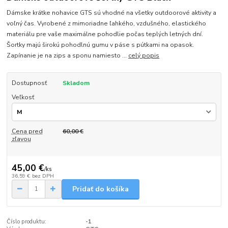
Dámske krátke nohavice GTS sú vhodné na všetky outdoorové aktivity a
voľný čas. Vyrobené z mimoriadne ľahkého, vzdušného, elastického
materiálu pre vaše maximálne pohodlie počas teplých letných dní.
Šortky majú širokú pohodlnú gumu v páse s pútkami na opasok.
Zapínanie je na zips a sponu namiesto ...
celý popis
Dostupnosť
Skladom
Veľkosť
Cena pred
60,00 €
zľavou
45,00 €
/
ks
36,59 €
bez DPH
Pridať do košíka
Číslo produktu:
-1