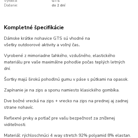
Výrobca:
GTS
Dodanie:
do 2 dní
Kompletné špecifikácie
Dámske krátke nohavice GTS sú vhodné na
všetky
outdoorové
aktivity a voľný čas
.
Vyrobené z mimoriadne ľahkého, vzdušného, elastického
materiálu pre vaše maximálne pohodlie počas teplých letných
dní.
Šortky majú širokú pohodlnú gumu v páse s pútkami na opasok.
Zapínanie je na zips a sponu namiesto klasického gombíka.
Dve bočné vrecká na zips + vrecko na zips na prednej aj zadnej
strane nohavíc.
Reflexné prvky a potlač pre vašu bezpečnosť za zníženej
viditeľnosti.
Materiál: rýchloschnúci 4 way stretch 92% polyamid 8% elastan.