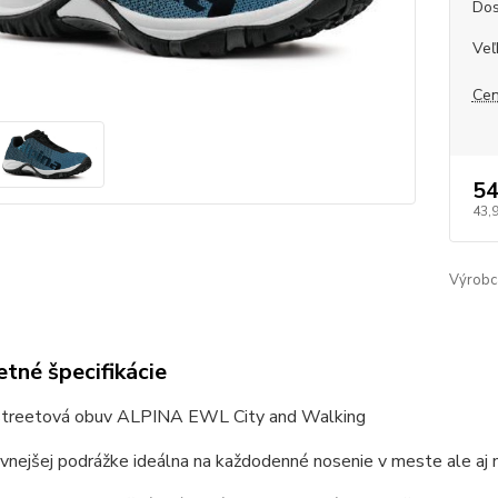
Dos
Veľ
Cen
54
43,
Výrobc
tné špecifikácie
streetová obuv ALPINA EWL City and Walking
nejšej podrážke ideálna na každodenné nosenie v meste ale aj 