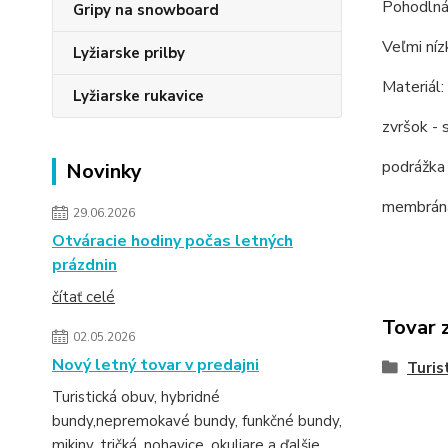
Pohodlná 
Gripy na snowboard
Veľmi níz
Lyžiarske prilby
Materiál:
Lyžiarske rukavice
zvršok - 
podrážka
Novinky
membrán
29.06.2026
Otváracie hodiny počas letných
prázdnin
čítať celé
Tovar 
02.05.2026
Nový letný tovar v predajni
Turis
Turistická obuv, hybridné
bundy,nepremokavé bundy, funkčné bundy,
mikiny, tričká, nohavice, okuliare a ďalšie