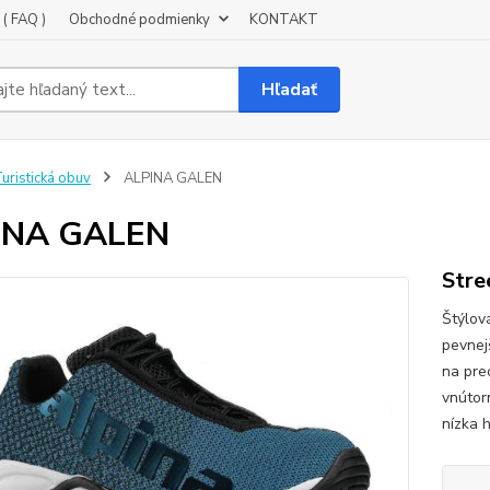
( FAQ )
Obchodné podmienky
KONTAKT
Hľadať
uristická obuv
ALPINA GALEN
INA GALEN
Str
Štýlov
pevnej
na pre
vnútor
nízka h