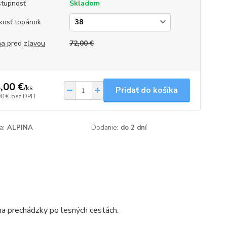
tupnosť
Skladom
kosť topánok
a pred zľavou
72,00 €
,00 €
/
ks
Pridať do košíka
90 €
bez DPH
a:
ALPINA
Dodanie:
do 2 dní
na prechádzky po lesných cestách.