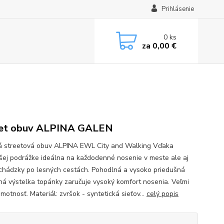
Prihlásenie
0
ks
za
0,00 €
eet obuv ALPINA GALEN
á streetová obuv ALPINA EWL City and Walking Vďaka
šej podrážke ideálna na každodenné nosenie v meste ale aj
chádzky po lesných cestách. Pohodlná a vysoko priedušná
ná výstelka topánky zaručuje vysoký komfort nosenia. Veľmi
motnosť. Materiál: zvršok - syntetická sieťov...
celý popis