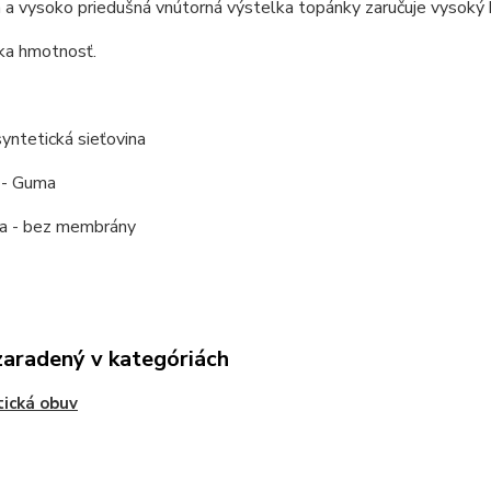
a vysoko priedušná vnútorná výstelka topánky zaručuje vysoký 
ka hmotnosť.
syntetická sieťovina
 - Guma
a - bez membrány
zaradený v kategóriách
tická obuv