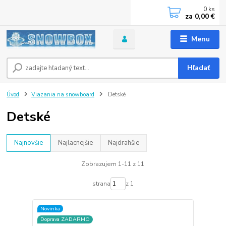
0
ks
za
0,00 €
Menu
Hľadať
Úvod
Viazania na snowboard
Detské
Detské
Najnovšie
Najlacnejšie
Najdrahšie
Zobrazujem 1-11 z 11
strana
z 1
Novinka
Doprava ZADARMO