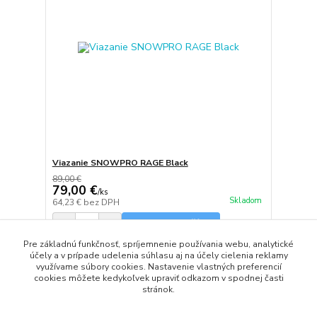
Viazanie SNOWPRO RAGE Black
89,00 €
79,00 €
/
ks
Skladom
64,23 €
bez DPH
Pridať do košíka
Pre základnú funkčnosť, spríjemnenie používania webu, analytické
účely a v prípade udelenia súhlasu aj na účely cielenia reklamy
využívame súbory cookies. Nastavenie vlastných preferencií
strana
z 1
cookies môžete kedykoľvek upraviť odkazom v spodnej časti
stránok.