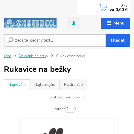
0
ks
za
0,00 €
Menu
Hľadať
Úvod
Oblečenie na bežky
Rukavice na bežky
Rukavice na bežky
Najnovšie
Najlacnejšie
Najdrahšie
Zobrazujem 1-5 z 5
strana
z 1