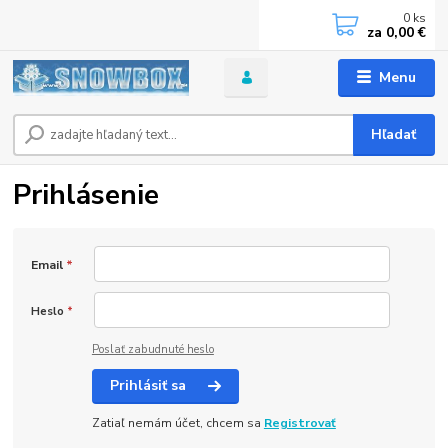
0
ks
za
0,00 €
Menu
Hľadať
Prihlásenie
Email
*
Heslo
*
Poslať zabudnuté heslo
Prihlásiť sa
Zatiaľ nemám účet, chcem sa
Registrovať