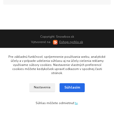
Copyright: Snowbox.sk
Vytvorené na
Eshop-rychlo.sk
Pre základnú funkčnosť, spríjemnenie používania webu, analytické
účely a v prípade udelenia súhlasu aj na účely cielenia reklamy
využívame súbory cookies. Nastavenie vlastných preferencií
cookies môžete kedykoľvek upraviť odkazom v spodnej časti
stránok.
Súhlasím
Nastavenia
Súhlas môžete odmietnuť
tu
.