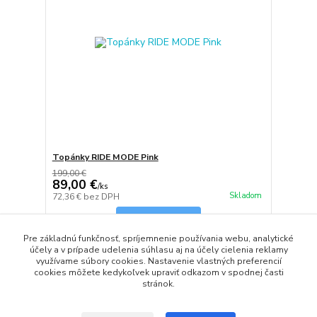
Topánky RIDE MODE Pink
199,00 €
89,00 €
/
ks
Skladom
72,36 €
bez DPH
Zvoliť variant
Pre základnú funkčnosť, spríjemnenie používania webu, analytické
účely a v prípade udelenia súhlasu aj na účely cielenia reklamy
využívame súbory cookies. Nastavenie vlastných preferencií
strana
z 1
cookies môžete kedykoľvek upraviť odkazom v spodnej časti
stránok.