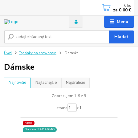
0
ks
za
0,00 €
Menu
Hľadať
Úvod
Topánky na snowboard
Dámske
Dámske
Najnovšie
Najlacnejšie
Najdrahšie
Zobrazujem 1-9 z 9
strana
z 1
Akcia
Doprava ZADARMO