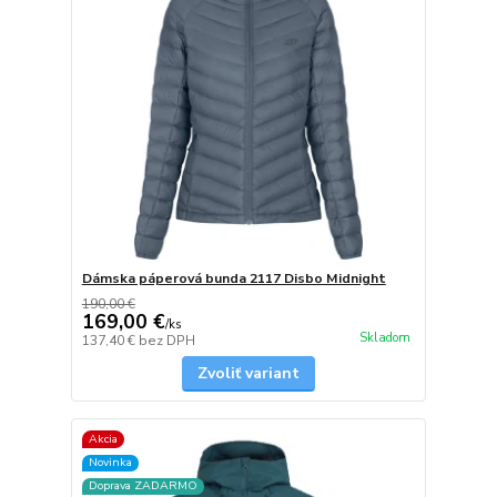
Dámska páperová bunda 2117 Disbo Midnight
190,00 €
169,00 €
/
ks
Skladom
137,40 €
bez DPH
Zvoliť variant
Akcia
Novinka
Doprava ZADARMO