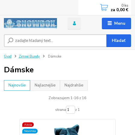
0
ks
za
0,00 €
Menu
Hľadať
Úvod
Zimné Bundy
Dámske
Dámske
Najnovšie
Najlacnejšie
Najdrahšie
Zobrazujem 1-16 z 16
strana
z 1
Akcia
Novinka