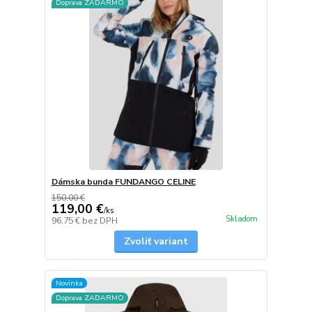
Doprava ZADARMO
Dámska bunda FUNDANGO CELINE
150,00 €
119,00 €
/
ks
Skladom
96,75 €
bez DPH
Zvoliť variant
Novinka
Doprava ZADARMO