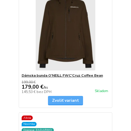
Dámska bunda O'NEILL FWC'Cruz Coffee Bean
199,00 €
179,00 €
/
ks
Skladom
145,53 €
bez DPH
Zvoliť variant
Akcia
Novinka
Doprava ZADARMO