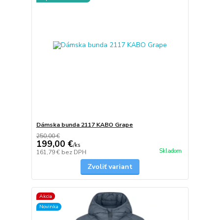
Dámska bunda 2117 KABO Grape
250,00 €
199,00 €
/
ks
Skladom
161,79 €
bez DPH
Zvoliť variant
Akcia
Novinka