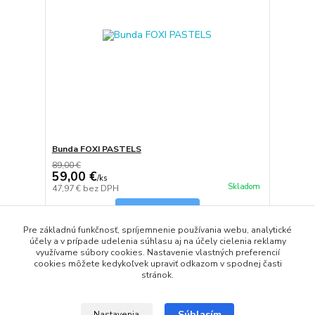
Bunda FOXI PASTELS
89,00 €
59,00 €
/
ks
Skladom
47,97 €
bez DPH
Zvoliť variant
Pre základnú funkčnosť, spríjemnenie používania webu, analytické
účely a v prípade udelenia súhlasu aj na účely cielenia reklamy
využívame súbory cookies. Nastavenie vlastných preferencií
strana
z 1
cookies môžete kedykoľvek upraviť odkazom v spodnej časti
stránok.
Súhlasím
Nastavenia