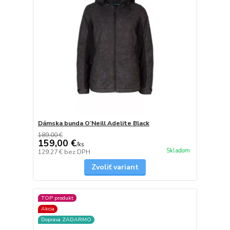
Dámska bunda O’Neill Adelite Black
189,00 €
159,00 €
/
ks
Skladom
129,27 €
bez DPH
Zvoliť variant
TOP produkt
Akcia
Doprava ZADARMO