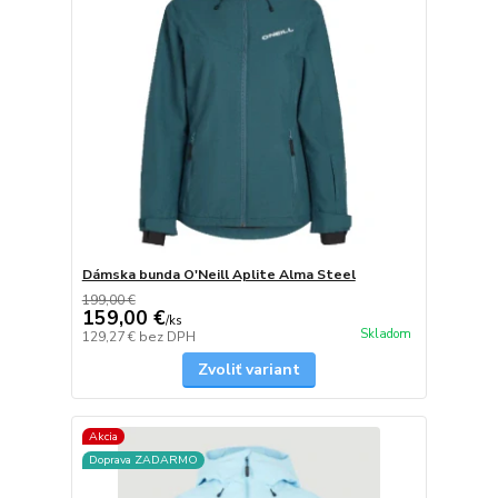
Dámska bunda O'Neill Aplite Alma Steel
199,00 €
159,00 €
/
ks
Skladom
129,27 €
bez DPH
Zvoliť variant
Akcia
Doprava ZADARMO