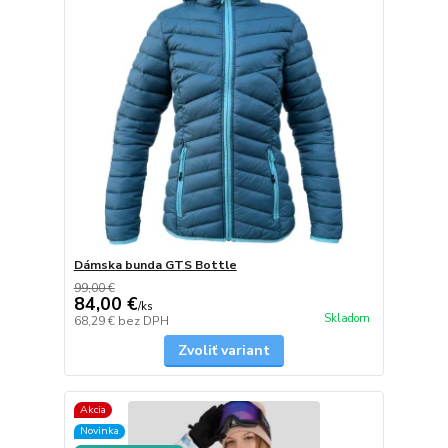
Dámska bunda GTS Bottle
99,00 €
84,00 €
/
ks
Skladom
68,29 €
bez DPH
Zvoliť variant
Akcia
Novinka