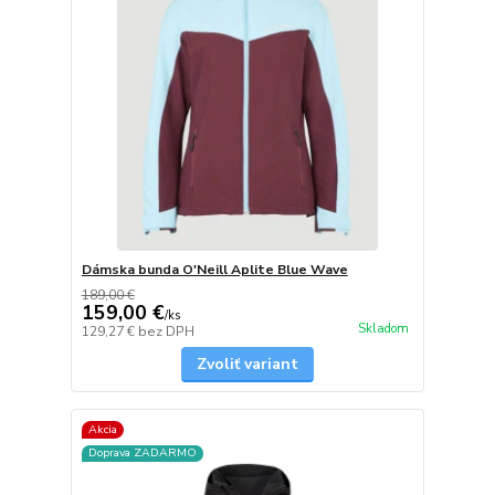
Dámska bunda O'Neill Aplite Blue Wave
189,00 €
159,00 €
/
ks
Skladom
129,27 €
bez DPH
Zvoliť variant
Akcia
Doprava ZADARMO