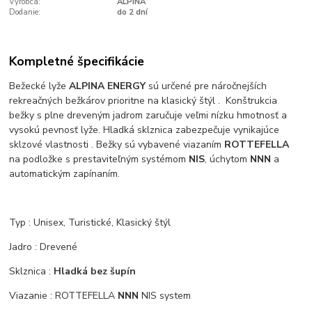
Výrobca:
ALPINA
Dodanie:
do 2 dní
Kompletné špecifikácie
Bežecké lyže
ALPINA ENERGY
sú určené pre náročnejších
rekreačných bežkárov prioritne na klasický štýl . Konštrukcia
bežky s plne dreveným jadrom zaručuje veľmi nízku hmotnosť a
vysokú pevnosť lyže. Hladká sklznica zabezpečuje vynikajúce
sklzové vlastnosti . Bežky sú vybavené viazaním
ROTTEFELLA
na podložke s prestaviteľným systémom
NIS
, úchytom
NNN
a
automatickým zapínaním.
Typ : Unisex, Turistické, Klasický štýl
Jadro : Drevené
Sklznica :
Hladká bez šupín
Viazanie : ROTTEFELLA
NNN
NIS system