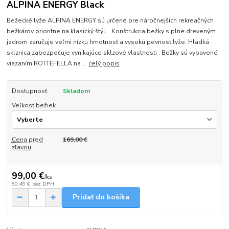
ALPINA ENERGY Black
Bežecké lyže ALPINA ENERGY sú určené pre náročnejších rekreačných
bežkárov prioritne na klasický štýl . Konštrukcia bežky s plne dreveným
jadrom zaručuje veľmi nízku hmotnosť a vysokú pevnosť lyže. Hladká
sklznica zabezpečuje vynikajúce sklzové vlastnosti . Bežky sú vybavené
viazaním ROTTEFELLA na ...
celý popis
Dostupnosť
Skladom
Veľkosť bežiek
Cena pred
169,00 €
zľavou
99,00 €
/
ks
80,49 €
bez DPH
Pridať do košíka