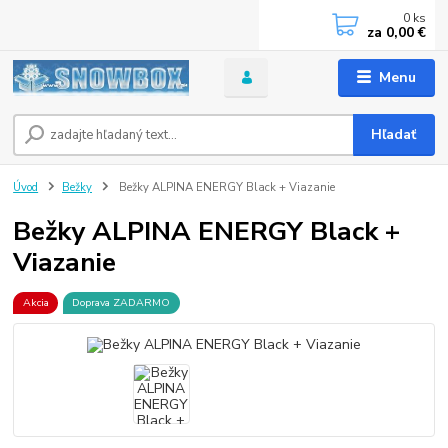
0
ks
za
0,00 €
Menu
Hľadať
Úvod
Bežky
Bežky ALPINA ENERGY Black + Viazanie
Bežky ALPINA ENERGY Black +
Viazanie
Akcia
Doprava ZADARMO