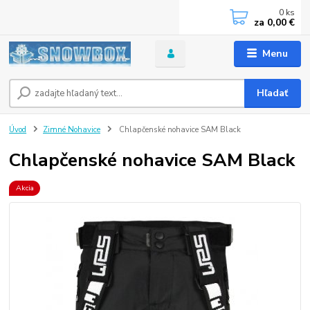
0
ks
za
0,00 €
Menu
Hľadať
Úvod
Zimné Nohavice
Chlapčenské nohavice SAM Black
Chlapčenské nohavice SAM Black
Akcia