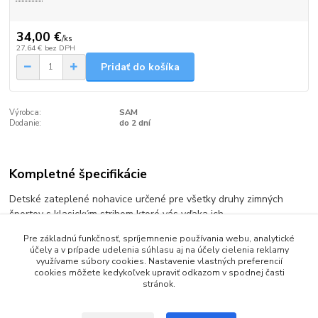
34,00 €
/
ks
27,64 €
bez DPH
Pridať do košíka
Výrobca:
SAM
Dodanie:
do 2 dní
Kompletné špecifikácie
Detské zateplené nohavice určené pre všetky druhy zimných
športov s klasickým strihom ktoré vás vďaka ich
prevedeniu nesklamú ani na zasnežených zjazdovkách.
Pre základnú funkčnosť, spríjemnenie používania webu, analytické
3x vonkajšie vrecká na zips
účely a v prípade udelenia súhlasu aj na účely cielenia reklamy
zapínanie na zips prekryté obrubou
využívame súbory cookies. Nastavenie vlastných preferencií
protisnehové manžety
cookies môžete kedykoľvek upraviť odkazom v spodnej časti
stránok.
rozopínateľná spodná časť nohavíc (zips)
waterproof