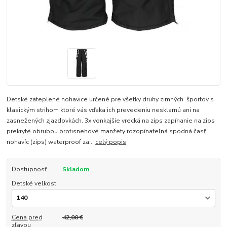
Detské zateplené nohavice určené pre všetky druhy zimných športov s
klasickým strihom ktoré vás vďaka ich prevedeniu nesklamú ani na
zasnežených zjazdovkách. 3x vonkajšie vrecká na zips zapínanie na zips
prekryté obrubou protisnehové manžety rozopínateľná spodná časť
nohavíc (zips) waterproof za...
celý popis
Dostupnosť
Skladom
Detské veľkosti
Cena pred
42,00 €
zľavou