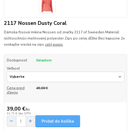
2117 Nossen Dusty Coral
Dámska flisová mikina Nossen od značky 2117 of Sweeden Materiál:
rýchloschnúci melírovaný polyester Zips po celej dĺžke Bez kapucne 2x
vonkajšie vrecká na zips
celý popis
Dostupnosť
Skladom
Veľkosť
Cena pred
49,00 €
zľavou
39,00 €
/
ks
31,71 €
bez DPH
Pridať do košíka