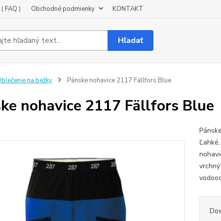
( FAQ )
Obchodné podmienky
KONTAKT
Hľadať
blečenie na bežky
Pánske nohavice 2117 Fällfors Blue
ke nohavice 2117 Fällfors Blue
Pánske
Ľahké,
nohavi
vrchný
vodood
Dos