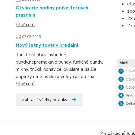
ela
Otváracie hodiny počas letných
spo
prázdnin
2x 
čítať celé
2x 
02.05.2026
Nový letný tovar v predajni
Turistická obuv, hybridné
bundy,nepremokavé bundy, funkčné bundy,
mikiny, tričká, nohavice, okuliare a ďalšie
doplnky na turistiku a voľný čas od zna...
čítať celé
Zobraziť všetky novinky
Pre základnú funk