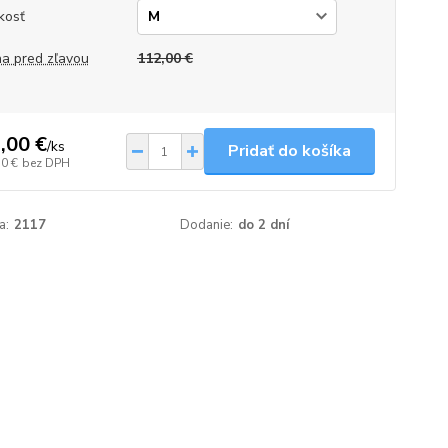
kosť
a pred zľavou
112,00 €
,00 €
/
ks
Pridať do košíka
10 €
bez DPH
a:
2117
Dodanie:
do 2 dní