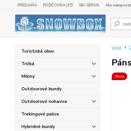
PREDAJŇA
POŽIČOVŇA LYŽÍ
SKI-SERVIS
Ako nakupovať 
Úvod
O
Turistická obuv
Páns
Tričká
Mikiny
Akcia
Outdoorové bundy
Outdoorové nohavice
Trekingové palice
Hybridné bundy