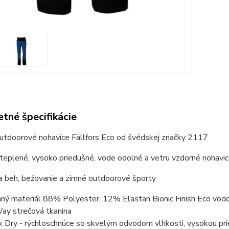
tné špecifikácie
utdoorové nohavice Fällfors Eco od švédskej značky 2117
teplené, vysoko priedušné, vode odolné a vetru vzdorné nohavi
a beh, bežovanie a zimné outdoorové športy
hný materiál 88% Polyester, 12% Elastan Bionic Finish Eco vodo
ay strečová tkanina
k Dry - rýchloschnúce so skvelým odvodom vlhkosti, vysokou pried