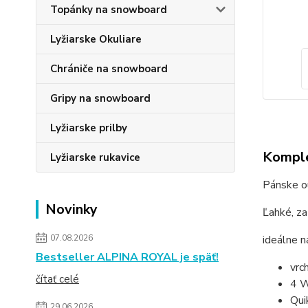
Topánky na snowboard
Lyžiarske Okuliare
Chrániče na snowboard
Gripy na snowboard
Lyžiarske prilby
Komple
Lyžiarske rukavice
Pánske o
Novinky
Ľahké, za
07.08.2026
ideálne n
Bestseller ALPINA ROYAL je späť!
vrc
čítať celé
4 W
Qui
29.06.2026