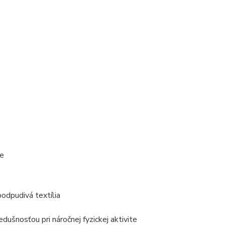
ce
odpudivá textília
ušnosťou pri náročnej fyzickej aktivite