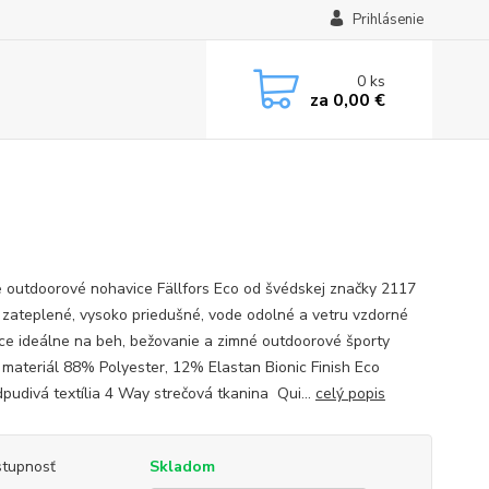
Prihlásenie
0
ks
za
0,00 €
 outdoorové nohavice Fällfors Eco od švédskej značky 2117
 zateplené, vysoko priedušné, vode odolné a vetru vzdorné
ce ideálne na beh, bežovanie a zimné outdoorové športy
 materiál 88% Polyester, 12% Elastan Bionic Finish Eco
pudivá textília 4 Way strečová tkanina Qui...
celý popis
tupnosť
Skladom