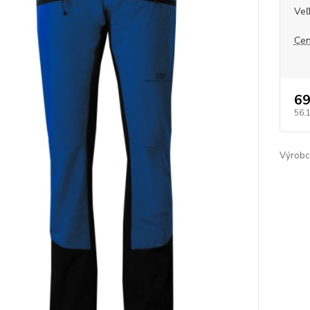
Veľ
Cen
69
56,
Výrobc