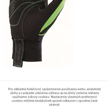
Pre základnú funkčnosť, spríjemnenie používania webu, analytické
účely a v prípade udelenia súhlasu aj na účely cielenia reklamy
využívame súbory cookies. Nastavenie vlastných preferencií
cookies môžete kedykoľvek upraviť odkazom v spodnej časti
Tovar zaradený v kategóriách
stránok.