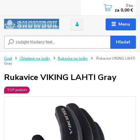
0
ks
za
0,00 €
Menu
Hľadať
Úvod
Oblečenie na bežky
Rukavice na bežky
Rukavice VIKING LAHTI
Gray
Rukavice VIKING LAHTI Gray
TOP produkt