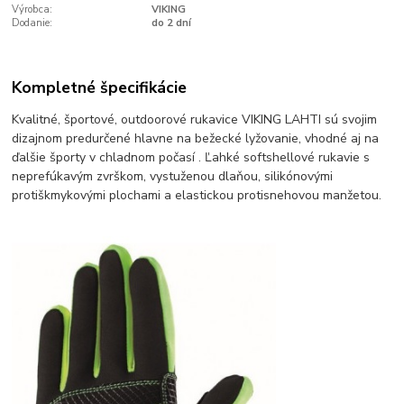
Výrobca:
VIKING
Dodanie:
do 2 dní
Kompletné špecifikácie
Kvalitné, športové, outdoorové rukavice VIKING LAHTI sú svojim
dizajnom predurčené hlavne na bežecké lyžovanie, vhodné aj na
ďalšie športy v chladnom počasí . Ľahké softshellové rukavie s
neprefúkavým zvrškom, vystuženou dlaňou, silikónovými
protiškmykovými plochami a elastickou protisnehovou manžetou.