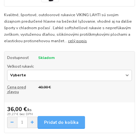
Kvalitné, športové, outdoorové rukavice VIKING LAHTI sú svojim
dizajnom predurčené hlavne na bežecké lyžovanie, vhodné aj na ďalšie
športy v chladnom počasí . Ľahké softshellové rukavie s neprefúkavým
zvrškom, vystuženou dlaňou, silikónovými protiškmykovými plochami a
elastickou protisnehovou manžet...
celý popis
Dostupnosť
Skladom
Veľkosť rukavíc
Cena pred
40,00 €
zľavou
36,00 €
/
ks
29,27 €
bez DPH
Pridať do košíka