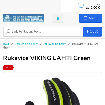
0
ks
za
0,00 €
Menu
Hľadať
Úvod
Oblečenie na bežky
Rukavice na bežky
Rukavice VIKING LAHTI
Green
Rukavice VIKING LAHTI Green
Akcia