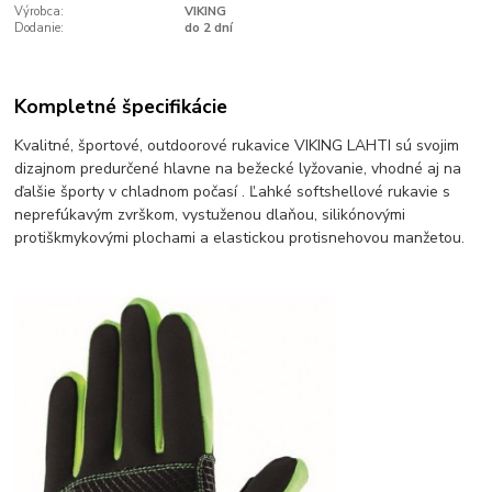
Výrobca:
VIKING
Dodanie:
do 2 dní
Kompletné špecifikácie
Kvalitné, športové, outdoorové rukavice VIKING LAHTI sú svojim
dizajnom predurčené hlavne na bežecké lyžovanie, vhodné aj na
ďalšie športy v chladnom počasí . Ľahké softshellové rukavie s
neprefúkavým zvrškom, vystuženou dlaňou, silikónovými
protiškmykovými plochami a elastickou protisnehovou manžetou.