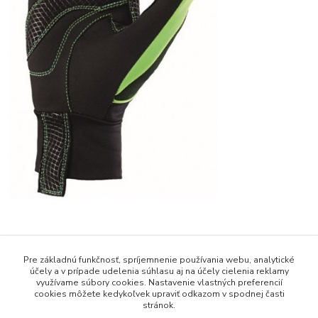
Pre základnú funkčnosť, spríjemnenie používania webu, analytické
účely a v prípade udelenia súhlasu aj na účely cielenia reklamy
využívame súbory cookies. Nastavenie vlastných preferencií
cookies môžete kedykoľvek upraviť odkazom v spodnej časti
Tovar zaradený v kategóriách
stránok.