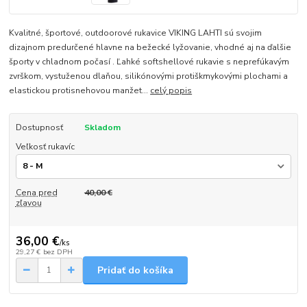
Kvalitné, športové, outdoorové rukavice VIKING LAHTI sú svojim
dizajnom predurčené hlavne na bežecké lyžovanie, vhodné aj na ďalšie
športy v chladnom počasí . Ľahké softshellové rukavie s neprefúkavým
zvrškom, vystuženou dlaňou, silikónovými protiškmykovými plochami a
elastickou protisnehovou manžet...
celý popis
Dostupnosť
Skladom
Veľkosť rukavíc
Cena pred
40,00 €
zľavou
36,00 €
/
ks
29,27 €
bez DPH
Pridať do košíka