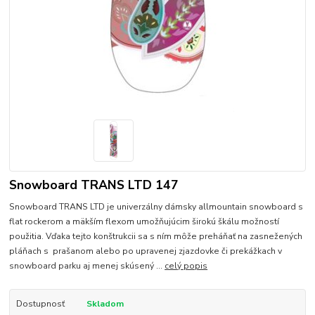
Snowboard TRANS LTD 147
Snowboard TRANS LTD je univerzálny dámsky allmountain snowboard s
flat rockerom a mäkším flexom umožňujúcim širokú škálu možností
použitia. Vďaka tejto konštrukcii sa s ním môže preháňať na zasnežených
pláňach s prašanom alebo po upravenej zjazdovke či prekážkach v
snowboard parku aj menej skúsený ...
celý popis
Dostupnosť
Skladom