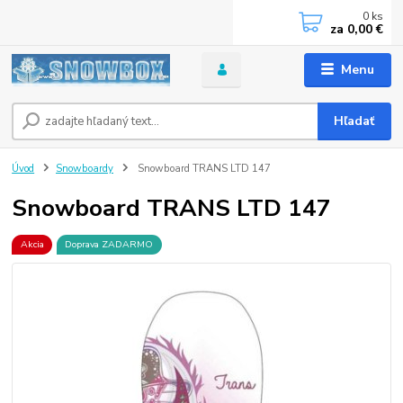
0
ks
za
0,00 €
Menu
Hľadať
Úvod
Snowboardy
Snowboard TRANS LTD 147
Snowboard TRANS LTD 147
Akcia
Doprava ZADARMO