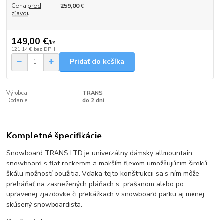
Cena pred
259,00 €
zľavou
149,00 €
/
ks
121,14 €
bez DPH
Pridať do košíka
Výrobca:
TRANS
Dodanie:
do 2 dní
Kompletné špecifikácie
Snowboard TRANS LTD je univerzálny dámsky allmountain
snowboard s flat rockerom a mäkším flexom umožňujúcim širokú
škálu možností použitia. Vďaka tejto konštrukcii sa s ním môže
preháňať na zasnežených pláňach s prašanom alebo po
upravenej zjazdovke či prekážkach v snowboard parku aj menej
skúsený snowboardista.