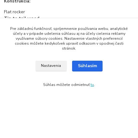
Konštrukcia:
Flat rocker
Tip to tail wood
Ľahké drevené jadro od špičky po pätku snowboardu.
Pre základnú funkčnosť, spríjemnenie používania webu, analytické
Biaxiall glass fabrics
účely a v prípade udelenia súhlasu aj na účely cielenia reklamy
Dvojsmerná laminácia pre dosiahnutie optimálnej tuhosti
využívame súbory cookies. Nastavenie vlastných preferencií
cookies môžete kedykoľvek upraviť odkazom v spodnej časti
snowboardu.
stránok.
Wooden Sandwich construction
Sandwich technologia kombinujúca drevo a laminát pre ľahkosť a
dostatočnú pevnosť.
Súhlasím
Nastavenia
ABS Sidewall
Bočná výstuha pozdĺž hrany zvyšujúca odolnosť snowboardu.
F 4000 Sintered base
Súhlas môžete odmietnuť
tu
.
Sklznica dobre absorbujúca vosk pre jednoduchú údržbu.
Tovar zaradený v kategóriách
Snowboardy
Dámske