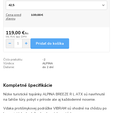
Cena pred
139,00 €
zľavou
119,00 €
/
ks
96,75 €
bez DPH
Pridať do košíka
Číslo produktu:
-2
Výrobca:
ALPINA
Dodanie:
do 2 dní
Kompletné špecifikácie
Nízke turistické topánky ALPINA BREEZE R L ATX sú navrhnuté
na ľahšie túry, pobyt v prírode ale aj každodenné nosenie.
Vďaka protišmykovej podrážke VIBRAM sú vhodné na chôdzu po