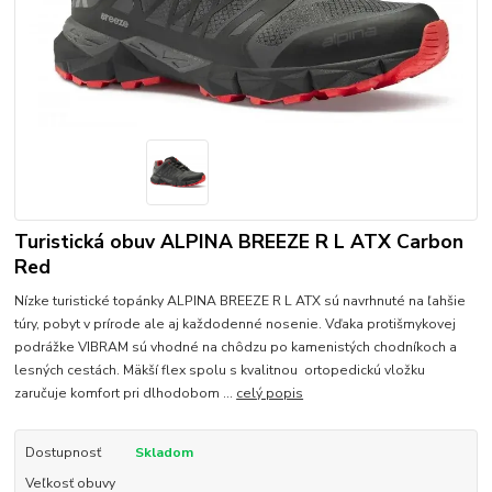
Turistická obuv ALPINA BREEZE R L ATX Carbon
Red
Nízke turistické topánky ALPINA BREEZE R L ATX sú navrhnuté na ľahšie
túry, pobyt v prírode ale aj každodenné nosenie. Vďaka protišmykovej
podrážke VIBRAM sú vhodné na chôdzu po kamenistých chodníkoch a
lesných cestách. Mäkší flex spolu s kvalitnou ortopedickú vložku
zaručuje komfort pri dlhodobom ...
celý popis
Dostupnosť
Skladom
Veľkosť obuvy