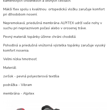
kamenistých chodníkoch a lesných cestách.
Mäkší flex spolu s kvalitnou ortopedickú vložku zaručuje komfort
pri dlhodobom nosení.
Nepremokavá, priedušná membrána ALPITEX udrží vaše nohy v
suchu pri nepriaznivom počasí alebo v orosenej tráve.
Pevný materiál topánky účinne chráni chodidlá.
Pohodlná a priedušná vnútorná výstelka topánky zaručuje vysoký
komfort nosenia.
Veľmi nízka hmotnosť.
Materiál:
zvršok - pevná polyesterová textília
podrážka - Vibram
membrána - Alpitex