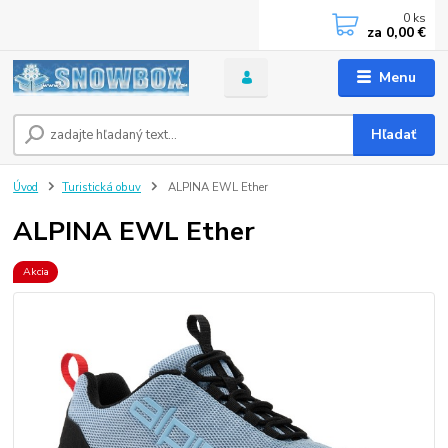
0
ks
za
0,00 €
Menu
Hľadať
Úvod
Turistická obuv
ALPINA EWL Ether
ALPINA EWL Ether
Akcia