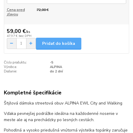
Cena pred
72,00 €
zľavou
59,00 €
/
ks
47,97 €
bez DPH
Pridať do košíka
Číslo produktu:
-5
Výrobca:
ALPINA
Dodanie:
do 2 dní
Kompletné špecifikácie
Štýlová dámska streetová obuv ALPINA EWL City and Walking
Vďaka pevnejšej podrážke ideálna na každodenné nosenie v
meste ale aj na prechádzky po lesných cestách.
Pohodlná a vysoko priedušná vnútorná výstelka topánky zaručuje