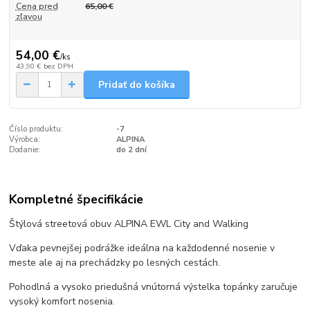
Cena pred
65,00 €
zľavou
54,00 €
/
ks
43,90 €
bez DPH
Pridať do košíka
Číslo produktu:
-7
Výrobca:
ALPINA
Dodanie:
do 2 dní
Kompletné špecifikácie
Štýlová streetová obuv ALPINA EWL City and Walking
Vďaka pevnejšej podrážke ideálna na každodenné nosenie v
meste ale aj na prechádzky po lesných cestách.
Pohodlná a vysoko priedušná vnútorná výstelka topánky zaručuje
vysoký komfort nosenia.