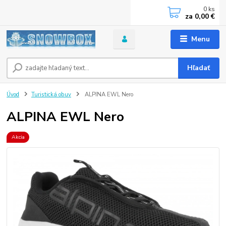
0
ks
za
0,00 €
Menu
Hľadať
Úvod
Turistická obuv
ALPINA EWL Nero
ALPINA EWL Nero
Akcia