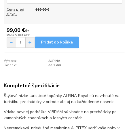
Cena pred
119,00 €
zľavou
99,00 €
/
ks
80,49 €
bez DPH
Pridať do košíka
Výrobca:
ALPINA
Dodanie:
do 2 dní
Kompletné špecifikácie
Štýlové nízke turistické topánky ALPINA Royal sú navrhnuté na
turistiku, prechádzky v prírode ale aj na každodenné nosenie.
Vďaka pevnej podrážke VIBRAM sú vhodné na prechádzky po
kamenistých chodníkoch a lesných cestách.
Nepremokavá, priedušná membrána ALPITEX udrží vaše nohy v