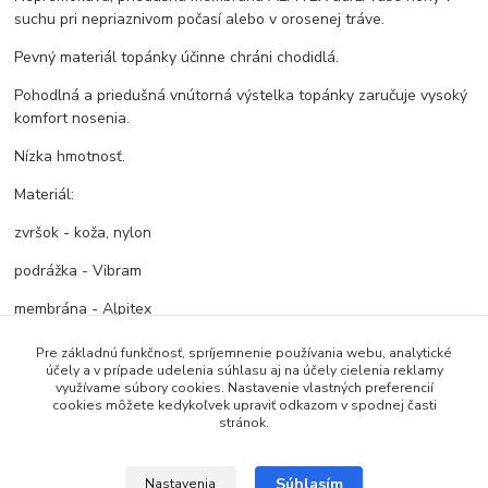
suchu pri nepriaznivom počasí alebo v orosenej tráve.
Pevný materiál topánky účinne chráni chodidlá.
Pohodlná a priedušná vnútorná výstelka topánky zaručuje vysoký
komfort nosenia.
Nízka hmotnosť.
Materiál:
zvršok - koža, nylon
podrážka - Vibram
membrána - Alpitex
Pre základnú funkčnosť, spríjemnenie používania webu, analytické
účely a v prípade udelenia súhlasu aj na účely cielenia reklamy
Tovar zaradený v kategóriách
využívame súbory cookies. Nastavenie vlastných preferencií
cookies môžete kedykoľvek upraviť odkazom v spodnej časti
stránok.
Turistická obuv
Súhlasím
Nastavenia