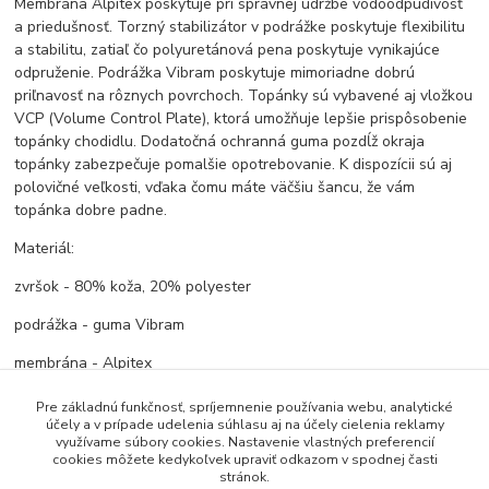
Membrána Alpitex poskytuje pri správnej údržbe vodoodpudivosť
a priedušnosť. Torzný stabilizátor v podrážke poskytuje flexibilitu
a stabilitu, zatiaľ čo polyuretánová pena poskytuje vynikajúce
odpruženie. Podrážka Vibram poskytuje mimoriadne dobrú
priľnavosť na rôznych povrchoch. Topánky sú vybavené aj vložkou
VCP (Volume Control Plate), ktorá umožňuje lepšie prispôsobenie
topánky chodidlu. Dodatočná ochranná guma pozdĺž okraja
topánky zabezpečuje pomalšie opotrebovanie. K dispozícii sú aj
polovičné veľkosti, vďaka čomu máte väčšiu šancu, že vám
topánka dobre padne.
Materiál:
zvršok - 80% koža, 20% polyester
podrážka - guma Vibram
membrána - Alpitex
Pre základnú funkčnosť, spríjemnenie používania webu, analytické
účely a v prípade udelenia súhlasu aj na účely cielenia reklamy
Tovar zaradený v kategóriách
využívame súbory cookies. Nastavenie vlastných preferencií
cookies môžete kedykoľvek upraviť odkazom v spodnej časti
stránok.
Turistická obuv