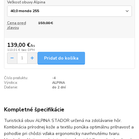
Veľkosť obuvy Alpina
Cena pred
159,00 €
zľavou
139,00 €
/
ks
113,01 €
bez DPH
Pridať do košíka
Číslo produktu:
-4
Výrobca:
ALPINA
Dodanie:
do 2 dní
Kompletné špecifikácie
Turistická obuv ALPINA STADOR určená na zdolávanie hôr.
Kombinácia prírodnej kože a textilu ponúka optimálnu priľnavosť a
pohodlie pri chôdzi vďaka ergonomicky navrhnutému tvaru.