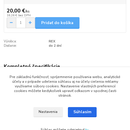
20,00 €
/
ks
16,26 €
bez DPH
Pridať do košíka
Výrobca:
REX
Dodanie:
do 2 dní
Kompletné špecifikácie
Bežecké palice REX Omega na klasický štýl pre rekreačných
Pre základnú funkčnosť, spríjemnenie používania webu, analytické
účely a v prípade udelenia súhlasu aj na účely cielenia reklamy
bežkárov na upravených tratiach.
využívame súbory cookies. Nastavenie vlastných preferencií
cookies môžete kedykoľvek upraviť odkazom v spodnej časti
Materiál palice : Laminát
stránok.
Košík : Plast s kovovým hrotom
Súhlasím
Nastavenia
Rúčka : Plast Ergonomická pogumovaná
Pracka : Polyester
Súhlas môžete odmietnuť
tu
.