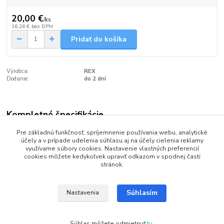
20,00 €
/
ks
16,26 €
bez DPH
Pridať do košíka
Výrobca:
REX
Dodanie:
do 2 dní
Kompletné špecifikácie
Bežecké palice REX Omega na klasický štýl pre rekreačných
Pre základnú funkčnosť, spríjemnenie používania webu, analytické
účely a v prípade udelenia súhlasu aj na účely cielenia reklamy
bežkárov na upravených tratiach.
využívame súbory cookies. Nastavenie vlastných preferencií
cookies môžete kedykoľvek upraviť odkazom v spodnej časti
Materiál palice : Laminát
stránok.
Košík : Plast s kovovým hrotom
Súhlasím
Nastavenia
Rúčka : Plast Ergonomická pogumovaná
Pracka : Polyester
Súhlas môžete odmietnuť
tu
.