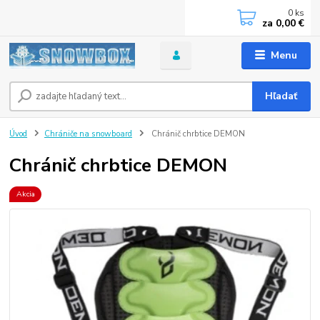
0
ks
za
0,00 €
Menu
Hľadať
Úvod
Chrániče na snowboard
Chránič chrbtice DEMON
Chránič chrbtice DEMON
Akcia