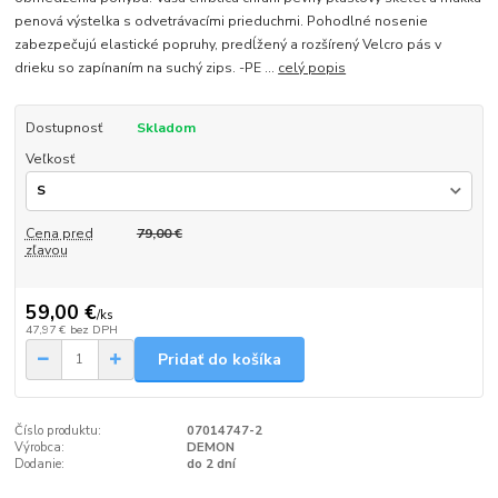
penová výstelka s odvetrávacími prieduchmi. Pohodlné nosenie
zabezpečujú elastické popruhy, predĺžený a rozšírený Velcro pás v
drieku so zapínaním na suchý zips. -PE ...
celý popis
Dostupnosť
Skladom
Veľkosť
Cena pred
79,00 €
zľavou
59,00 €
/
ks
47,97 €
bez DPH
Pridať do košíka
Číslo produktu:
07014747-2
Výrobca:
DEMON
Dodanie:
do 2 dní