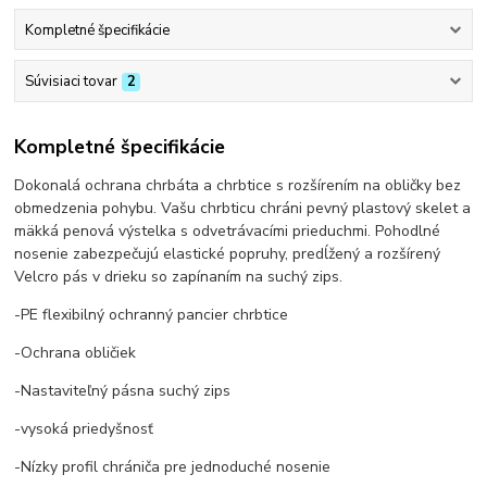
Kompletné špecifikácie
Súvisiaci tovar
2
Kompletné špecifikácie
Dokonalá ochrana chrbáta a chrbtice s rozšírením na obličky bez
obmedzenia pohybu.
Vašu chrbticu chráni pevný plastový skelet a
mäkká penová výstelka s odvetrávacími prieduchmi. Pohodlné
nosenie zabezpečujú elastické popruhy, predĺžený a rozšírený
Velcro pás v drieku so zapínaním na suchý zips.
-PE flexibilný ochranný pancier chrbtice
-Ochrana obličiek
-Nastaviteľný pásna suchý zips
-vysoká priedyšnosť
-Nízky profil chrániča pre jednoduché nosenie