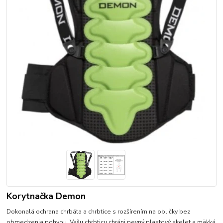
Korytnačka Demon
Dokonalá ochrana chrbáta a chrbtice s rozšírením na obličky bez
obmedzenia pohybu. Vašu chrbticu chráni pevný plastový skelet a mäkká