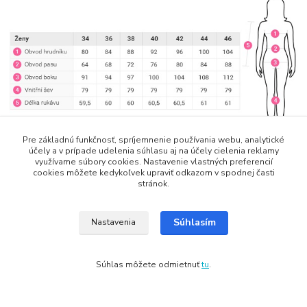
Pre základnú funkčnosť, spríjemnenie používania webu, analytické
účely a v prípade udelenia súhlasu aj na účely cielenia reklamy
využívame súbory cookies. Nastavenie vlastných preferencií
cookies môžete kedykoľvek upraviť odkazom v spodnej časti
Tovar zaradený v kategóriách
stránok.
Zimné Bundy
Súhlasím
Nastavenia
Dámske
Súhlas môžete odmietnuť
tu
.
Copyright: Snowbox.sk