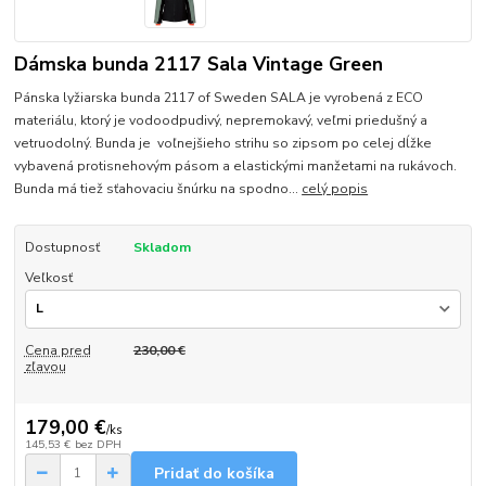
Dámska bunda 2117 Sala Vintage Green
Pánska lyžiarska bunda 2117 of Sweden SALA je vyrobená z ECO
materiálu, ktorý je vodoodpudivý, nepremokavý, veľmi priedušný a
vetruodolný. Bunda je voľnejšieho strihu so zipsom po celej dĺžke
vybavená protisnehovým pásom a elastickými manžetami na rukávoch.
Bunda má tiež sťahovaciu šnúrku na spodno...
celý popis
Dostupnosť
Skladom
Veľkosť
Cena pred
230,00 €
zľavou
179,00 €
/
ks
145,53 €
bez DPH
Pridať do košíka