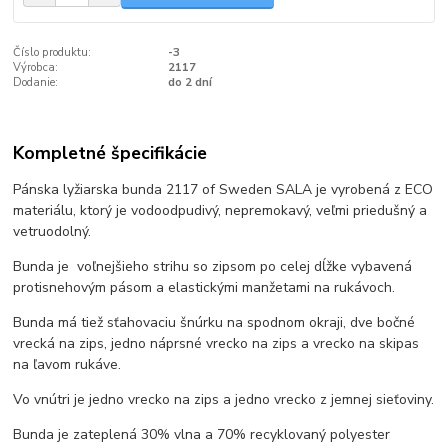
Číslo produktu:
-3
Výrobca:
2117
Dodanie:
do 2 dní
Kompletné špecifikácie
Pánska lyžiarska bunda 2117 of Sweden SALA je vyrobená z ECO
materiálu, ktorý je
vodoodpudivý, nepremokavý, veľmi priedušný a
vetruodolný.
Bunda je voľnejšieho strihu so zipsom po celej dĺžke vybavená
protisnehovým pásom a elastickými manžetami na rukávoch.
Bunda má tiež sťahovaciu šnúrku na spodnom okraji, dve bočné
vrecká na zips, jedno náprsné vrecko na zips a vrecko na skipas
na ľavom rukáve.
Vo vnútri je jedno vrecko na zips a jedno vrecko z jemnej sieťoviny.
Bunda je zateplená 30% vlna a 70% recyklovaný polyester