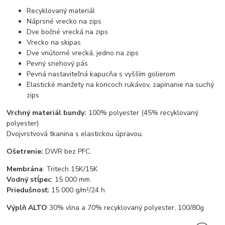
Recyklovaný materiál
Náprsné vrecko na zips
Dve bočné vrecká na zips
Vrecko na skipas
Dve vnútorné vrecká, jedno na zips
Pevný snehový pás
Pevná nastaviteľná kapucňa s vyšším golierom
Elastické manžety na koncoch rukávov, zapínanie na suchý
zips
Vrchný materiál bundy:
100% polyester (45% recyklovaný
polyester)
Dvojvrstvová tkanina s elastickou úpravou.
Ošetrenie:
DWR bez PFC.
Membrána
: Tritech 15K/15K
Vodný stĺpec
: 15 000 mm
Priedušnosť:
15 000 g/m²/24 h
Výplň ALTO
30% vlna a 70% recyklovaný polyester, 100/80g