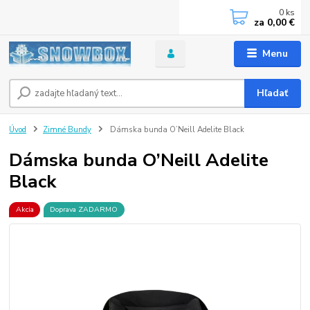
0
ks
za
0,00 €
Menu
Hľadať
Úvod
Zimné Bundy
Dámska bunda O’Neill Adelite Black
Dámska bunda O’Neill Adelite
Black
Akcia
Doprava ZADARMO