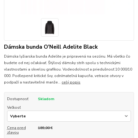
Dámska bunda O’Neill Adelite Black
Dámska lyžiarska bunda Adelite je pripravená na sezónu. Má všetko čo
budete od nej očakávať. Štýlový dámsky strih spolu s technickými
vlastnosťami a skvelou grafikou. Vodeodolnosť a priedušnosť 10 000/10
000. Podlepené kritické švy, odnímateľná kapucňa, vetracie otvory v
podpaží a nastaviteľné manže...
celý popis
Dostupnosť
Skladom
Veľkosť
Cena pred
189,00 €
zľavou