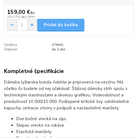
159,00 €
/
ks
129,27 €
bez DPH
Pridať do košíka
Výrobca:
O'Neill
Dodanie:
do 2 dní
Kompletné špecifikácie
Dámska lyžiarska bunda Adelite je pripravená na sezónu. Má
všetko čo budete od nej očakávať. Štýlový dámsky strih spolu s
technickými vlastnosťami a skvelou grafikou. Vodeodolnosť a
priedušnosť 10 000/10 000. Podlepené kritické švy, odnímateľná
kapucňa, vetracie otvory v podpaží a nastaviteľné manžety.
Dve bočné vrecká na zips
Skipas vrecko na rukáve
Elastické manžety