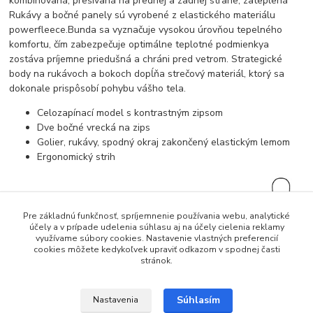
kombinovaná, prešívaná na prednej a zadnej strane, zateplená
Rukávy a bočné panely sú vyrobené z elastického materiálu
powerfleece.Bunda sa vyznačuje vysokou úrovňou tepelného
komfortu, čím zabezpečuje optimálne teplotné podmienkya
zostáva príjemne priedušná a chráni pred vetrom. Strategické
body na rukávoch a bokoch dopĺňa strečový materiál, ktorý sa
dokonale prispôsobí pohybu vášho tela.
Celozapínací model s kontrastným zipsom
Dve bočné vrecká na zips
Golier, rukávy, spodný okraj zakončený elastickým lemom
Ergonomický strih
Pre základnú funkčnosť, spríjemnenie používania webu, analytické
účely a v prípade udelenia súhlasu aj na účely cielenia reklamy
využívame súbory cookies. Nastavenie vlastných preferencií
cookies môžete kedykoľvek upraviť odkazom v spodnej časti
stránok.
Súhlasím
Nastavenia