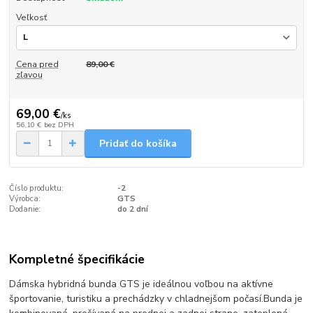
Veľkosť
Cena pred
89,00 €
zľavou
69,00 €
/
ks
56,10 €
bez DPH
Pridať do košíka
Číslo produktu:
-2
Výrobca:
GTS
Dodanie:
do 2 dní
Kompletné špecifikácie
Dámska hybridná bunda GTS je ideálnou voľbou na aktívne
športovanie, turistiku a prechádzky v chladnejšom počasí.Bunda je