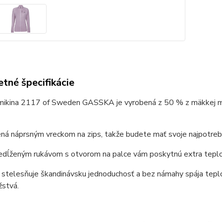
tné špecifikácie
ikina 2117 of Sweden GASSKA je vyrobená z 50 % z mäkkej mer
ná náprsným vreckom na zips, takže budete mať svoje najpotrebn
dĺženým rukávom s otvorom na palce vám poskytnú extra teplo a
telesňuje škandinávsku jednoduchosť
a bez námahy
spája tepl
žstvá.