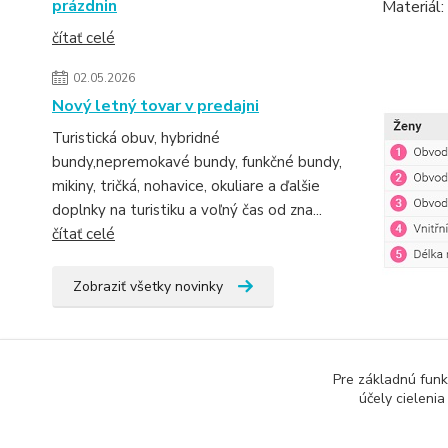
prázdnin
Materiál
čítať celé
02.05.2026
Nový letný tovar v predajni
Turistická obuv, hybridné
bundy,nepremokavé bundy, funkčné bundy,
mikiny, tričká, nohavice, okuliare a ďalšie
doplnky na turistiku a voľný čas od zna...
čítať celé
Zobraziť všetky novinky
Pre základnú funk
účely cieleni
Tovar 