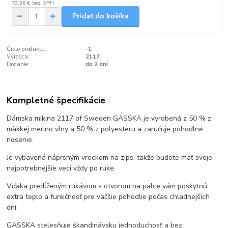
72,36 €
bez DPH
Pridať do košíka
Číslo produktu:
-1
Výrobca:
2117
Dodanie:
do 2 dní
Kompletné špecifikácie
Dámska mikina 2117 of Sweden GASSKA je vyrobená z 50 % z
mäkkej merino vlny a 50 % z polyesteru a zaručuje pohodlné
nosenie.
Je vybavená náprsným vreckom na zips, takže budete mať svoje
najpotrebnejšie veci vždy po ruke.
Vďaka predĺženým rukávom s otvorom na palce vám poskytnú
extra teplo a funkčnosť pre väčšie pohodlie počas chladnejších
dní.
GASSKA stelesňuje škandinávsku jednoduchosť
a bez