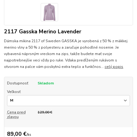
2117 Gasska Merino Lavender
Dámska mikina 2117 of Sweden GASSKA je vyrobená z 50 % z mäkkej
merino vlny a 50 % z polyesteru a zaručuje pohodlné nosenie. Je
vybavená náprsným vreckom na zips, takže budete mať svoje
najpotrebnejšie veci vždy po ruke. Vďaka predĺženým rukávom s
otvorom na palce vám poskytnú extra teplo a funkčnos...
celý popis
Dostupnosť
Skladom
Veľkosť
Cena pred
129,00 €
zľavou
89,00 €
/
ks