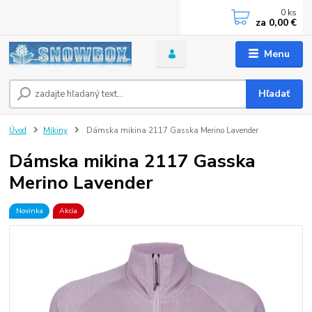
0
ks
za
0,00 €
Menu
Hľadať
Úvod
Mikiny
Dámska mikina 2117 Gasska Merino Lavender
Dámska mikina 2117 Gasska
Merino Lavender
Novinka
Akcia