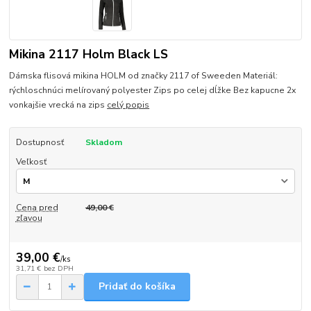
Mikina 2117 Holm Black LS
Dámska flisová mikina HOLM od značky 2117 of Sweeden Materiál:
rýchloschnúci melírovaný polyester Zips po celej dĺžke Bez kapucne 2x
vonkajšie vrecká na zips
celý popis
Dostupnosť
Skladom
Veľkosť
Cena pred
49,00 €
zľavou
39,00 €
/
ks
31,71 €
bez DPH
Pridať do košíka