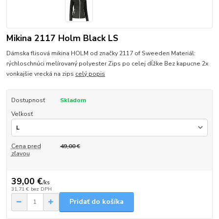
Mikina 2117 Holm Black LS
Dámska flisová mikina HOLM od značky 2117 of Sweeden Materiál:
rýchloschnúci melírovaný polyester Zips po celej dĺžke Bez kapucne 2x
vonkajšie vrecká na zips
celý popis
Dostupnosť
Skladom
Veľkosť
Cena pred
49,00 €
zľavou
39,00 €
/
ks
31,71 €
bez DPH
Pridať do košíka