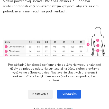
Vďaka povrchovej úprave DWR bez obsahu PFC dodáva
vrstvu odolnosti voči poveternostným vplyvom, aby ste sa cítili
pohodlne aj v meniacich sa podmienkach.
Pre základnú funkčnosť, spríjemnenie používania webu, analytické
účely a v prípade udelenia súhlasu aj na účely cielenia reklamy
využívame súbory cookies. Nastavenie vlastných preferencií
cookies môžete kedykoľvek upraviť odkazom v spodnej časti
stránok.
Tovar zaradený v kategóriách
Súhlasím
Nastavenia
Mikiny