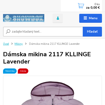
0
ks
za
0,00 €
Menu
Hľadať
Úvod
Mikiny
Dámska mikina 2117 KLLINGE Lavender
Dámska mikina 2117 KLLINGE
Lavender
Novinka
Akcia