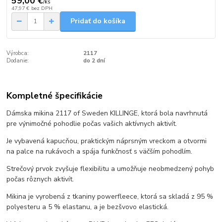
59,00 €
/
ks
47,97 €
bez DPH
Pridať do košíka
Výrobca:
2117
Dodanie:
do 2 dní
Kompletné špecifikácie
Dámska mikina 2117 of Sweden KILLINGE, ktorá bola navrhnutá
pre výnimočné pohodlie
počas vašich aktívnych aktivít.
Je vybavená kapucňou, praktickým náprsným vreckom a otvormi
na palce na rukávoch a spája funkčnosť s väčším pohodlím.
Strečový prvok zvyšuje flexibilitu a umožňuje neobmedzený pohyb
počas rôznych aktivít.
Mikina je vyrobená z tkaniny powerfleece, ktorá sa skladá z 95 %
polyesteru a 5 % elastanu, a je bezšvovo elastická.