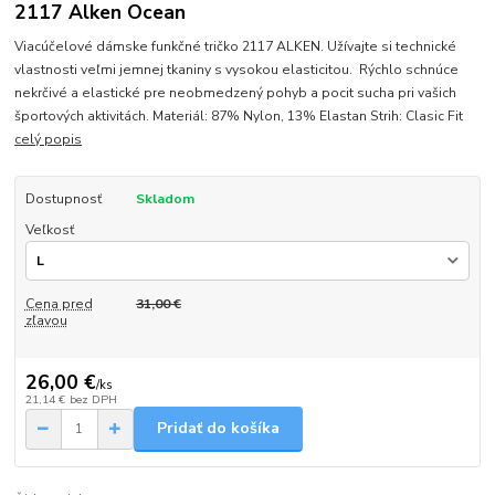
2117 Alken Ocean
Viacúčelové dámske funkčné tričko 2117 ALKEN. Užívajte si technické
vlastnosti veľmi jemnej tkaniny s vysokou elasticitou. Rýchlo schnúce
nekrčivé a elastické pre neobmedzený pohyb a pocit sucha pri vašich
športových aktivitách. Materiál: 87% Nylon, 13% Elastan Strih: Clasic Fit
celý popis
Dostupnosť
Skladom
Veľkosť
Cena pred
31,00 €
zľavou
26,00 €
/
ks
21,14 €
bez DPH
Pridať do košíka