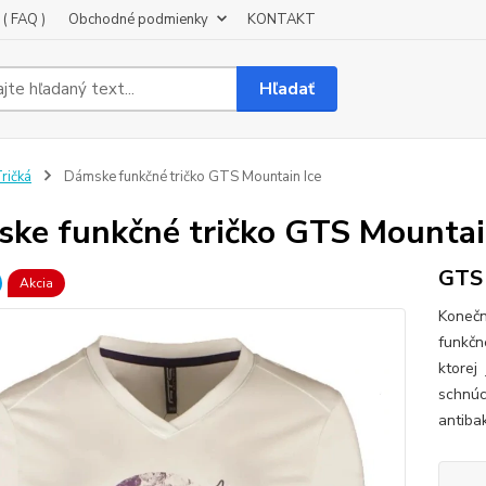
( FAQ )
Obchodné podmienky
KONTAKT
Hľadať
ričká
Dámske funkčné tričko GTS Mountain Ice
ke funkčné tričko GTS Mountai
GTS 
Akcia
Konečn
funkčn
ktorej
schnúc
antiba