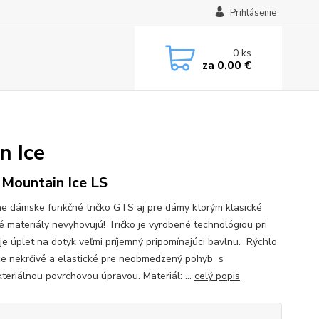
Prihlásenie
0
ks
za
0,00 €
n Ice
Mountain Ice LS
e dámske funkčné tričko GTS aj pre dámy ktorým klasické
é materiály nevyhovujú! Tričko je vyrobené technológiou pri
 je úplet na dotyk veľmi príjemný pripomínajúci bavlnu. Rýchlo
e nekrčivé a elastické pre neobmedzený pohyb s
kteriálnou povrchovou úpravou. Materiál: ...
celý popis