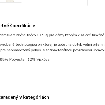
tné špecifikácie
ámske funkčné tričko GTS aj pre dámy ktorým klasické funkčné 
 vyrobené technológiou pri ktorej je úplet na dotyk veľmi príjemn
é pre neobmedzený pohyb s antibakteriálnou povrchovou úpravou
: 88% Polyester, 12% Viskóza
zaradený v kategóriách