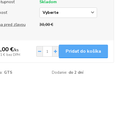
tupnosť
Skladom
kosť
a pred zľavou
30,00 €
,00 €
/
ks
Pridať do košíka
51 €
bez DPH
a:
GTS
Dodanie:
do 2 dní