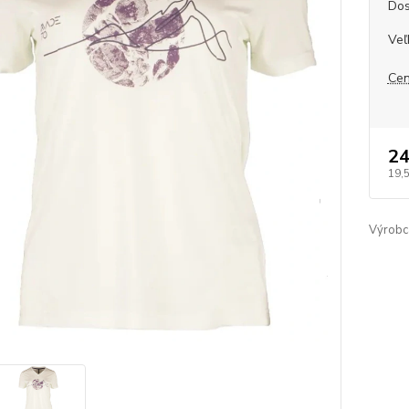
Dos
Veľ
Cen
24
19,
Výrobc