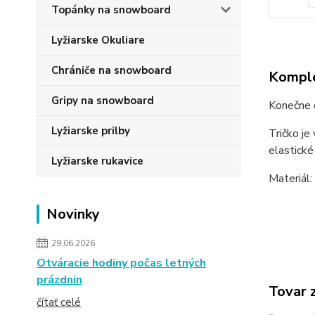
Topánky na snowboard
Lyžiarske Okuliare
Chrániče na snowboard
Komple
Gripy na snowboard
Konečne d
Lyžiarske prilby
Tričko je
elastick
Lyžiarske rukavice
Materiál
Novinky
29.06.2026
Otváracie hodiny počas letných
prázdnin
Tovar 
čítať celé