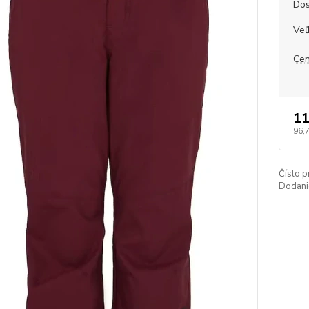
Dos
Veľ
Cen
11
96,
Číslo p
Dodani