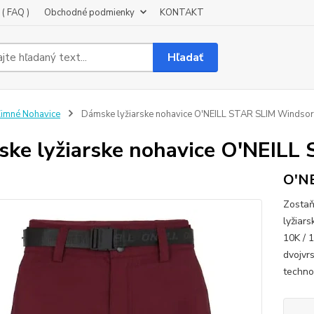
( FAQ )
Obchodné podmienky
KONTAKT
Hľadať
imné Nohavice
Dámske lyžiarske nohavice O'NEILL STAR SLIM Windso
ke lyžiarske nohavice O'NEILL
O'NE
Zostaň
lyžiar
10K / 
dvojvr
technol