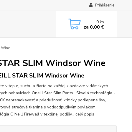
Prihlásenie
0
ks
za
0,00 €
r Wine
 STAR SLIM Windsor Wine
ILL STAR SLIM Windsor Wine
te v teple, suchu a žiarte na každej zjazdovke v dámskych
skych nohaviciach Oneill Star Slim Pants. Skvelá technológia -
10K nepremokavosť a priedušnosť, kriticky podlepené švy,
stvová strečová tkanina s vodoodpudivým povlakom,
ógia O'Neill Firewall v textilnej podšív...
celý popis