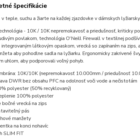
tné špecifikácie
v teple, suchu a žiarte na každej zjazdovke v dámskych lyžiarsky
chnológia - 10K / 10K nepremokavosť a priedušnosť, kriticky po
ivým povlakom, technológia O'Neill Firewall v textilnej podšívk
integrovaným látkovým opaskom, vrecká so zapínaním na zips, ab
nžeta aby pohodlne sadla na lyžiarku. Ergonomicky zakrivené š
m uhlom, aby podporovali voľný pohyb.
brána: 10K/10K (nepremokavosť 10.000mm / priedušnosť 10
ava DWR bez obsahu PFC na odolnosť voči vode a nečistotám
% polyester (50% recyklovaný)
eplenie 100% polyester
 bočné vrecká na zips
taviteľný pás
hové manžety
entka na konci nohavíc
ih SLIM FIT