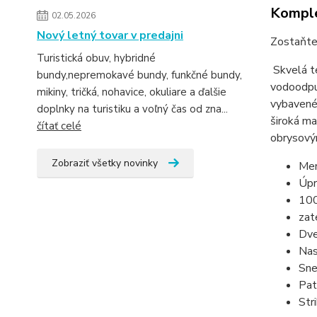
Komple
02.05.2026
Nový letný tovar v predajni
Zostaňte 
Turistická obuv, hybridné
Skvelá te
bundy,nepremokavé bundy, funkčné bundy,
vodoodpud
mikiny, tričká, nohavice, okuliare a ďalšie
vybavené 
doplnky na turistiku a voľný čas od zna...
široká ma
čítať celé
obrysový
Zobraziť všetky novinky
Mem
Úpr
100
zat
Dve
Nas
Sne
Pat
Str