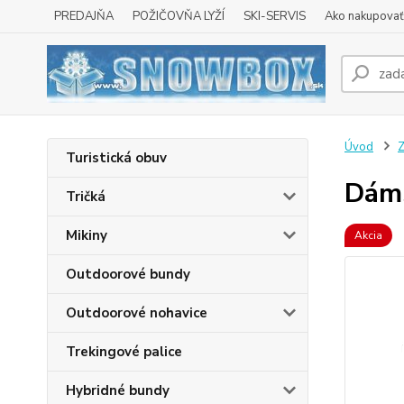
PREDAJŇA
POŽIČOVŇA LYŽÍ
SKI-SERVIS
Ako nakupovať 
Úvod
Z
Turistická obuv
Dáms
Tričká
Mikiny
Akcia
Outdoorové bundy
Outdoorové nohavice
Trekingové palice
Hybridné bundy