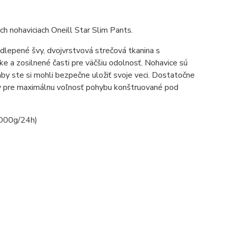
ch nohaviciach Oneill Star Slim Pants.
dlepené švy, dvojvrstvová strečová tkanina s
e a zosilnené časti pre väčšiu odolnosť. Nohavice sú
y ste si mohli bezpečne uložiť svoje veci. Dostatočne
vy pre maximálnu voľnosť pohybu konštruované pod
.000g/24h)