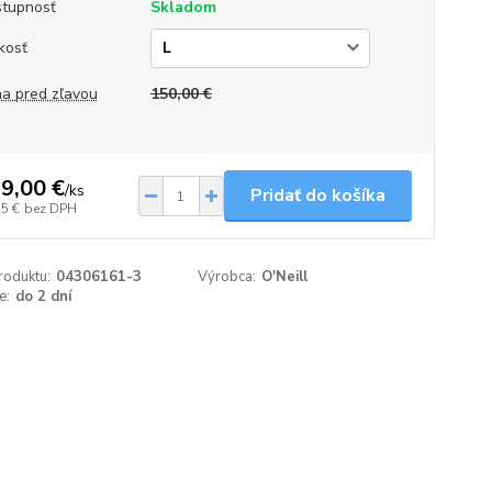
tupnosť
Skladom
kosť
a pred zľavou
150,00 €
9,00 €
/
ks
Pridať do košíka
75 €
bez DPH
roduktu:
04306161-3
Výrobca:
O'Neill
e:
do 2 dní