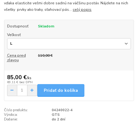
vďaka elasticite veľmi dobre sadnú na väčšinu postáv. Nájdete na nich
všetky prvky ako traky, sťahovací pás...
celý popis
Dostupnosť
Skladom
Veľkosť
Cena pred
110,00 €
zľavou
85,00 €
/
ks
69,11 €
bez DPH
Pridať do košíka
Číslo produktu:
04240022-4
Výrobca:
GTS
Dodanie:
do 2 dní