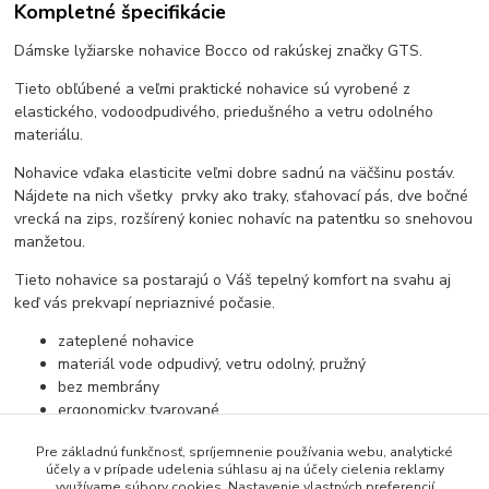
Kompletné špecifikácie
Dámske lyžiarske nohavice Bocco od rakúskej značky GTS.
Tieto obľúbené a veľmi praktické nohavice sú vyrobené z
elastického, vodoodpudivého, priedušného a vetru odolného
materiálu.
Nohavice vďaka elasticite veľmi dobre sadnú na väčšinu postáv.
Nájdete na nich všetky prvky ako traky, sťahovací pás, dve bočné
vrecká na zips, rozšírený koniec nohavíc na patentku so snehovou
manžetou.
Tieto nohavice sa postarajú o Váš tepelný komfort na svahu aj
keď vás prekvapí nepriaznivé počasie.
zateplené nohavice
materiál vode odpudivý, vetru odolný, pružný
bez membrány
ergonomicky tvarované
traky
Pre základnú funkčnosť, spríjemnenie používania webu, analytické
nastaviteľný pás
účely a v prípade udelenia súhlasu aj na účely cielenia reklamy
dve vrecká na zips
využívame súbory cookies. Nastavenie vlastných preferencií