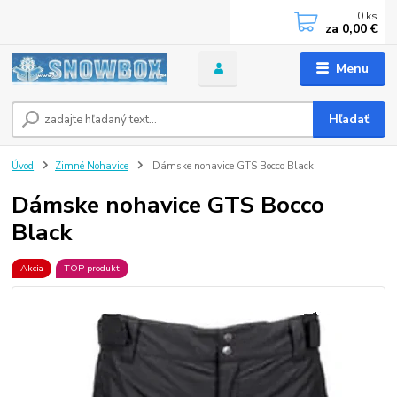
0
ks
za
0,00 €
Menu
Hľadať
Úvod
Zimné Nohavice
Dámske nohavice GTS Bocco Black
Dámske nohavice GTS Bocco
Black
Akcia
TOP produkt