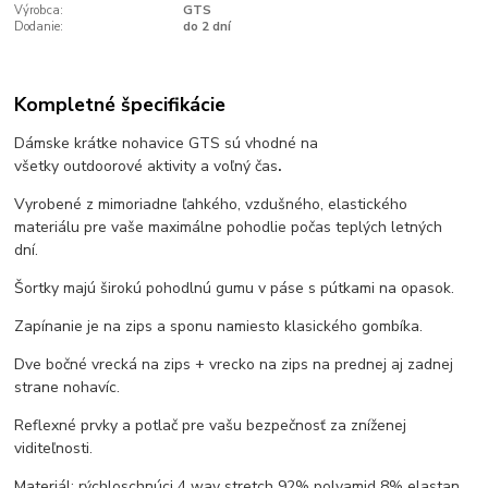
Výrobca:
GTS
Dodanie:
do 2 dní
Kompletné špecifikácie
Dámske krátke nohavice GTS sú vhodné na
všetky
outdoorové
aktivity a voľný čas
.
Vyrobené z mimoriadne ľahkého, vzdušného, elastického
materiálu pre vaše maximálne pohodlie počas teplých letných
dní.
Šortky majú širokú pohodlnú gumu v páse s pútkami na opasok.
Zapínanie je na zips a sponu namiesto klasického gombíka.
Dve bočné vrecká na zips + vrecko na zips na prednej aj zadnej
strane nohavíc.
Reflexné prvky a potlač pre vašu bezpečnosť za zníženej
viditeľnosti.
Materiál: rýchloschnúci 4 way stretch 92% polyamid 8% elastan.