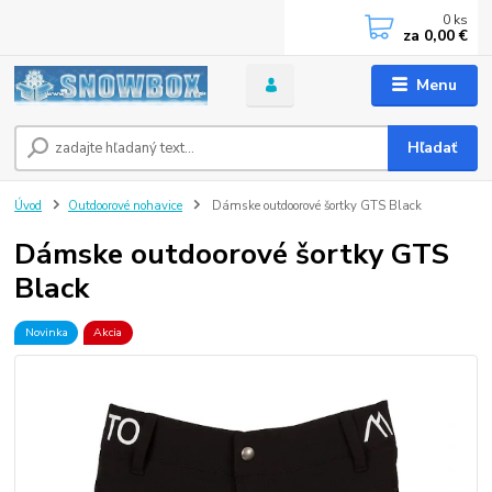
0
ks
za
0,00 €
Menu
Hľadať
Úvod
Outdoorové nohavice
Dámske outdoorové šortky GTS Black
Dámske outdoorové šortky GTS
Black
Novinka
Akcia