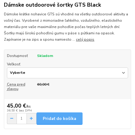
Dámske outdoorové šortky GTS Black
Dámske krátke nohavice GTS sú vhodné na všetky outdoorové aktivity a
voľný čas. Vyrobené z mimoriadne ľahkého, vzdušného, elastického
materiálu pre vaše maximálne pohodlie počas teplých letných dní.
Šortky majú širokú pohodlnú gumu v páse s pútkami na opasok.
Zapínanie je na zips a sponu namiesto ...
celý popis
Dostupnosť
Skladom
Veľkosť
Cena pred
60,00 €
zľavou
45,00 €
/
ks
36,59 €
bez DPH
Pridať do košíka