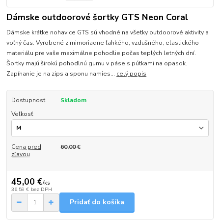
Dámske outdoorové šortky GTS Neon Coral
Dámske krátke nohavice GTS sú vhodné na všetky outdoorové aktivity a
voľný čas. Vyrobené z mimoriadne ľahkého, vzdušného, elastického
materiálu pre vaše maximálne pohodlie počas teplých letných dní.
Šortky majú širokú pohodlnú gumu v páse s pútkami na opasok.
Zapínanie je na zips a sponu namies...
celý popis
Dostupnosť
Skladom
Veľkosť
Cena pred
60,00 €
zľavou
45,00 €
/
ks
36,59 €
bez DPH
Pridať do košíka