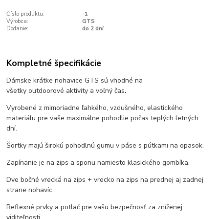
Číslo produktu:
-1
Výrobca:
GTS
Dodanie:
do 2 dní
Kompletné špecifikácie
Dámske krátke nohavice GTS sú vhodné na
všetky
outdoorové
aktivity a voľný čas
.
Vyrobené z mimoriadne ľahkého, vzdušného, elastického
materiálu pre vaše maximálne pohodlie počas teplých letných
dní.
Šortky majú širokú pohodlnú gumu v páse s pútkami na opasok.
Zapínanie je na zips a sponu namiesto klasického gombíka.
Dve bočné vrecká na zips + vrecko na zips na prednej aj zadnej
strane nohavíc.
Reflexné prvky a potlač pre vašu bezpečnosť za zníženej
viditeľnosti.