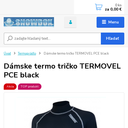
0
ks
za
0,00 €
Menu
Hľadať
Úvod
Termoprádlo
Dámske termo tričko TERMOVEL PCE black
Dámske termo tričko TERMOVEL
PCE black
Akcia
TOP produkt