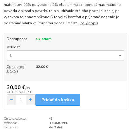
materiálov, 95% polyester a 5% elastan má schopnosť maximálneho
odvodu vlhkosti s povrchu tela a udržanie stáleho pocitu sucha aj pri
vysokom telesnom výkone.O tepelný komfort a príjemné nosenie je
postarané vďaka vnútornému počesu.Medz...
celý popis
Dostupnosť
Skladom
Veľkosť
Cena pred
32,00 €
zľavou
30,00 €
/
ks
24,39 €
bez DPH
Pridať do košíka
Číslo produktu:
-3
Výrobca:
TERMOVEL
Dodanie:
do 2 dní