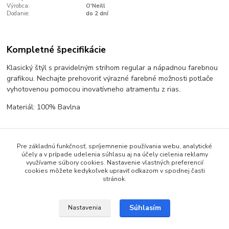
Výrobca:
O'Neill
Dodanie:
do 2 dní
Kompletné špecifikácie
Klasický štýl s pravidelným strihom regular a nápadnou farebnou
grafikou. Nechajte prehovoriť výrazné farebné možnosti potlače
vyhotovenou pomocou inovatívneho atramentu z rias.
Materiál: 100% Bavlna
Pre základnú funkčnosť, spríjemnenie používania webu, analytické
účely a v prípade udelenia súhlasu aj na účely cielenia reklamy
Tovar zaradený v kategóriách
využívame súbory cookies. Nastavenie vlastných preferencií
cookies môžete kedykoľvek upraviť odkazom v spodnej časti
stránok.
Tričká
Dámske tričká
Súhlasím
Nastavenia