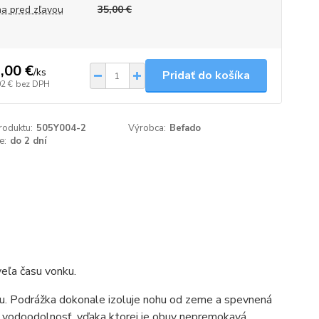
a pred zľavou
35,00 €
,00 €
/
ks
Pridať do košíka
02 €
bez DPH
roduktu:
505Y004-2
Výrobca:
Befado
e:
do 2 dní
eľa času vonku.
ou. Podrážka dokonale izoluje nohu od zeme a spevnená
odoodolnosť, vďaka ktorej je obuv nepremokavá.