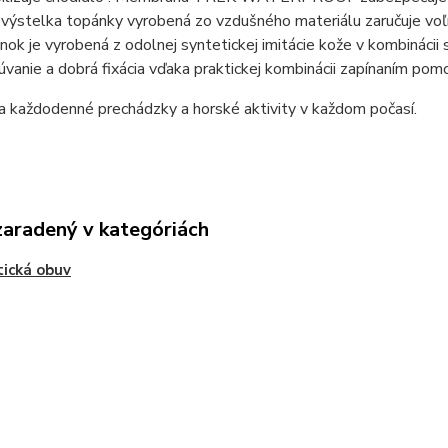
výstelka topánky vyrobená zo vzdušného materiálu zaručuje voľn
nok je vyrobená z odolnej syntetickej imitácie kože v kombinácii
vanie a dobrá fixácia vďaka praktickej kombinácii zapínaním pom
a každodenné prechádzky a horské aktivity v každom počasí.
zaradený v kategóriách
tická obuv