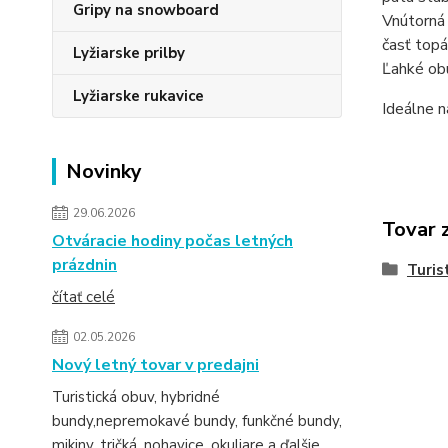
Gripy na snowboard
Vnútorná 
časť topá
Lyžiarske prilby
Ľahké obú
Lyžiarske rukavice
Ideálne n
Novinky
29.06.2026
Tovar 
Otváracie hodiny počas letných
prázdnin
Turis
čítať celé
02.05.2026
Nový letný tovar v predajni
Turistická obuv, hybridné
bundy,nepremokavé bundy, funkčné bundy,
mikiny, tričká, nohavice, okuliare a ďalšie