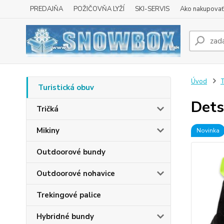
PREDAJŇA
POŽIČOVŇA LYŽÍ
SKI-SERVIS
Ako nakupovať 
Úvod
T
Turistická obuv
Dets
Tričká
Mikiny
Novinka
Outdoorové bundy
Outdoorové nohavice
Trekingové palice
Hybridné bundy