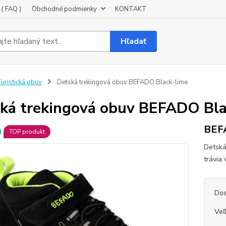
( FAQ )
Obchodné podmienky
KONTAKT
Hľadať
uristická obuv
Detská trekingová obuv BEFADO Black-lime
ká trekingová obuv BEFADO Bla
BEF
TOP produkt
Detská
trávia
Dos
Veľ