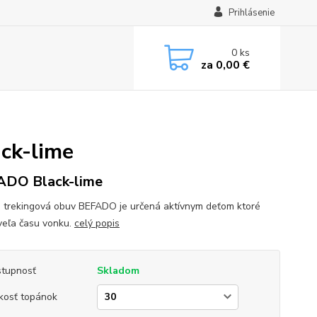
Prihlásenie
0
ks
za
0,00 €
ck-lime
ADO Black-lime
 trekingová obuv BEFADO je určená aktívnym deťom ktoré
 veľa času vonku.
celý popis
tupnosť
Skladom
kosť topánok