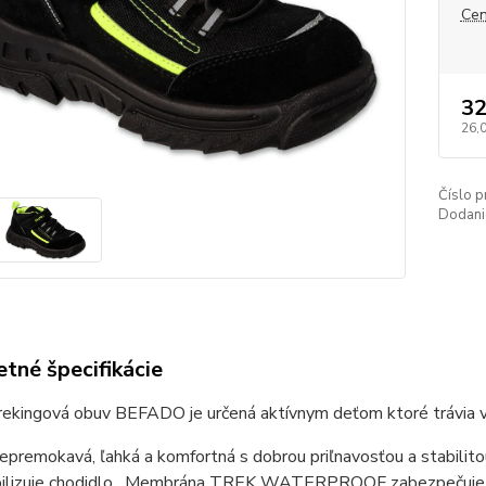
Cen
32
26,
Číslo p
Dodani
tné špecifikácie
rekingová obuv BEFADO je určená aktívnym deťom ktoré trávia v
epremokavá, ľahká a komfortná s dobrou priľnavosťou a stabilit
bilizuje chodidlo . Membrána TREK WATERPROOF zabezpečuje v