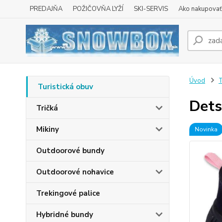
PREDAJŇA
POŽIČOVŇA LYŽÍ
SKI-SERVIS
Ako nakupovať 
Úvod
T
Turistická obuv
Dets
Tričká
Mikiny
Novinka
Outdoorové bundy
Outdoorové nohavice
Trekingové palice
Hybridné bundy