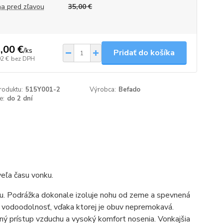
a pred zľavou
35,00 €
,00 €
/
ks
Pridať do košíka
02 €
bez DPH
roduktu:
515Y001-2
Výrobca:
Befado
e:
do 2 dní
eľa času vonku.
ou. Podrážka dokonale izoluje nohu od zeme a spevnená
odoodolnosť, vďaka ktorej je obuv nepremokavá.
ý prístup vzduchu a vysoký komfort nosenia. Vonkajšia