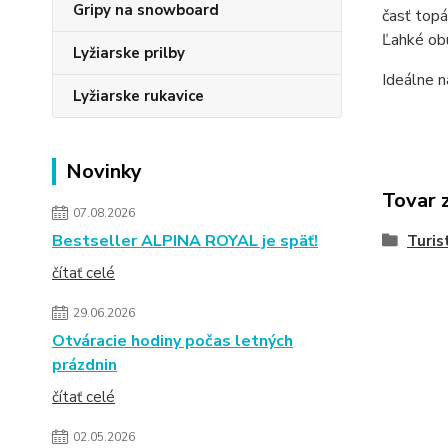
Gripy na snowboard
časť topá
Ľahké obú
Lyžiarske prilby
Ideálne n
Lyžiarske rukavice
Novinky
Tovar 
07.08.2026
Bestseller ALPINA ROYAL je späť!
Turis
čítať celé
29.06.2026
Otváracie hodiny počas letných
prázdnin
čítať celé
02.05.2026