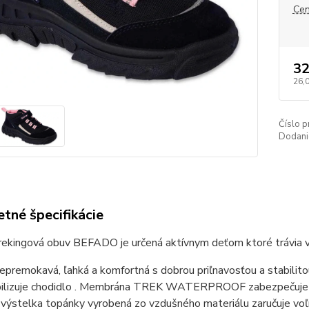
Cen
32
26,
Číslo p
Dodani
tné špecifikácie
rekingová obuv BEFADO je určená aktívnym deťom ktoré trávia v
epremokavá, ľahká a komfortná s dobrou priľnavosťou a stabilit
bilizuje chodidlo . Membrána TREK WATERPROOF zabezpečuje v
výstelka topánky vyrobená zo vzdušného materiálu zaručuje voľn