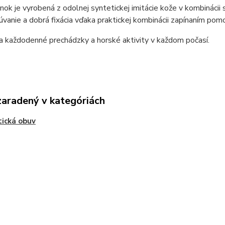
nok je vyrobená z odolnej syntetickej imitácie kože v kombinácii
vanie a dobrá fixácia vďaka praktickej kombinácii zapínaním pom
a každodenné prechádzky a horské aktivity v každom počasí.
zaradený v kategóriách
tická obuv