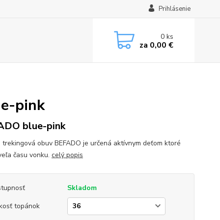
Prihlásenie
0
ks
za
0,00 €
e-pink
ADO blue-pink
 trekingová obuv BEFADO je určená aktívnym deťom ktoré
 veľa času vonku.
celý popis
tupnosť
Skladom
kosť topánok