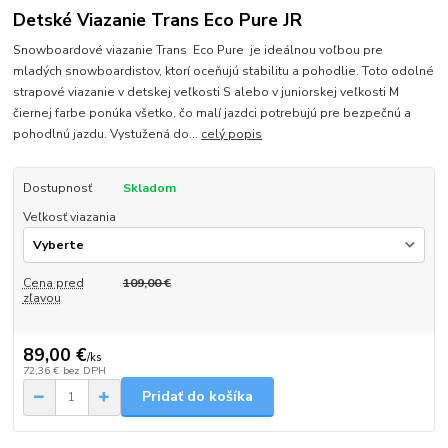
Detské Viazanie Trans Eco Pure JR
Snowboardové viazanie Trans Eco Pure je ideálnou voľbou pre
mladých snowboardistov, ktorí oceňujú stabilitu a pohodlie. Toto odolné
strapové viazanie v detskej veľkosti S alebo v juniorskej veľkosti M
čiernej farbe ponúka všetko, čo malí jazdci potrebujú pre bezpečnú a
pohodlnú jazdu. Vystužená do...
celý popis
Dostupnosť
Skladom
Veľkosť viazania
Cena pred
109,00 €
zľavou
89,00 €
/
ks
72,36 €
bez DPH
Pridať do košíka