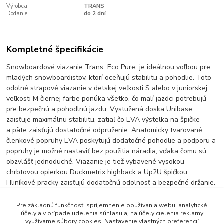
Výrobca:
TRANS
Dodanie:
do 2 dní
Kompletné špecifikácie
Snowboardové viazanie Trans Eco Pure je ideálnou voľbou pre
mladých snowboardistov, ktorí oceňujú stabilitu a pohodlie. Toto
odolné strapové viazanie v detskej veľkosti S alebo v juniorskej
veľkosti M čiernej farbe ponúka všetko, čo malí jazdci potrebujú
pre bezpečnú a pohodlnú jazdu. Vystužená doska Unibase
zaisťuje maximálnu stabilitu, zatiaľ čo EVA výstelka na špičke
a päte zaisťujú dostatočné odpruženie. Anatomicky tvarované
členkové popruhy EVA poskytujú dodatočné pohodlie a podporu a
popruhy je možné nastaviť bez použitia náradia, vďaka čomu sú
obzvlášť jednoduché. Viazanie je tiež vybavené vysokou
chrbtovou opierkou Duckmetrix highback a Up2U špičkou.
Hliníkové pracky zaisťujú dodatočnú odolnosť a bezpečné držanie.
Pre základnú funkčnosť, spríjemnenie používania webu, analytické
účely a v prípade udelenia súhlasu aj na účely cielenia reklamy
Tovar zaradený v kategóriách
využívame súbory cookies. Nastavenie vlastných preferencií