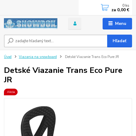
0
ks
za
0,00 €
Menu
Hľadať
Úvod
Viazania na snowboard
Detské Viazanie Trans Eco Pure JR
Detské Viazanie Trans Eco Pure
JR
Akcia