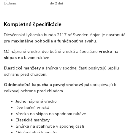
Dodanie:
do 2 dní
Kompletné špecifikácie
Dievčenská lyžiarska bunda 2117 of Sweden Anjan je navrhnutá
pre
maximálne pohodlie a funkčnosť
na svahu.
Má náprsné vrecko, dve bočné vrecká a špeciálne
vrecko na
skipas na
ľavom rukáve.
Elastické manžety
a šnúrka v spodnej časti poskytujú lepšiu
ochranu pred chladom.
Odnímateľná kapucňa a pevný snehový pás
prispievajú k
celkovej ochrane pred chladom.
Jedno náprsné vrecko
Dve bočné vrecká
Vrecko na skipas na spodnom rukáve
Elastické manžety
Šnúrka na stiahnutie v spodnej časti
Odnímateľná kapucňa