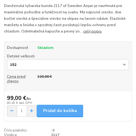
Dievčenská lyžiarska bunda 2117 of Sweden Anjan je navrhnutá pre
maximálne pohodlie a funkčnosť na svahu. Má náprsné vrecko, dve
bočné vrecká a špeciálne vrecko na skipas na ľavom rukáve. Elastické
manžety a šnúrka v spodnej časti poskytujú lepšiu ochranu pred
chladom. Odnímateľná kapucňa a pevný sn...
celý popis
Dostupnosť
Skladom
Detské veľkosti
Cena pred
120,00 €
zľavou
99,00 €
/
ks
80,49 €
bez DPH
Pridať do košíka
Číslo produktu:
-3
Výrobca:
2117