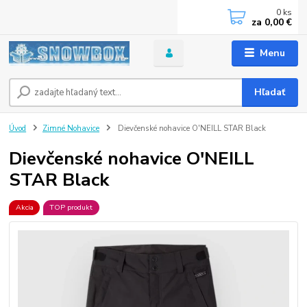
0
ks
za
0,00 €
Menu
Hľadať
Úvod
Zimné Nohavice
Dievčenské nohavice O'NEILL STAR Black
Dievčenské nohavice O'NEILL
STAR Black
Akcia
TOP produkt