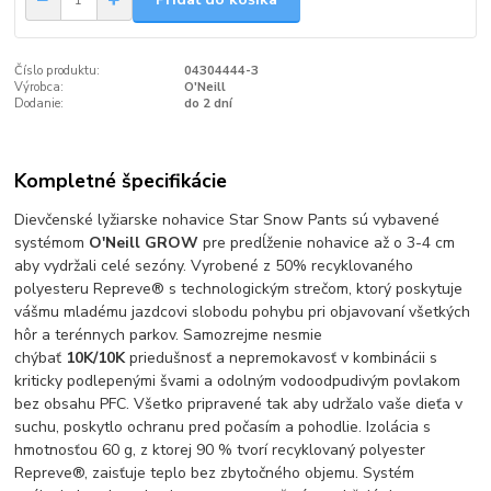
Číslo produktu:
04304444-3
Výrobca:
O'Neill
Dodanie:
do 2 dní
Kompletné špecifikácie
Dievčenské lyžiarske nohavice Star Snow Pants sú vybavené
systémom
O'Neill GROW
pre predĺženie nohavice až o 3-4 cm
aby vydržali celé sezóny. Vyrobené z 50% recyklovaného
polyesteru Repreve® s technologickým strečom, ktorý poskytuje
vášmu mladému jazdcovi slobodu pohybu pri objavovaní všetkých
hôr a terénnych parkov. Samozrejme nesmie
chýbať
10K/10K
priedušnosť a nepremokavosť v kombinácii s
kriticky podlepenými švami a odolným vodoodpudivým povlakom
bez obsahu PFC. Všetko pripravené tak aby udržalo vaše dieťa v
suchu, poskytlo ochranu pred počasím a pohodlie. Izolácia s
hmotnosťou 60 g, z ktorej 90 % tvorí recyklovaný polyester
Repreve®, zaisťuje teplo bez zbytočného objemu. Systém