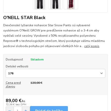
O'NEILL STAR Black
Dievčenské lyžiarske nohavice Star Snow Pants sú vybavené
systémom O'Neill GROW pre predĺženie nohavice až o 3-4 cm aby
vydržali celé sezóny. Vyrobené z 50% recyklovaného polyesteru
Repreve® s technologickým strečom, ktorý poskytuje vášmu mladému
jazdcovi slobodu pohybu pri objavovaní všetkých hôr a...
celý popis
Dostupnosť
Skladom
Detské veľkosti
Cena pred
120,00 €
zľavou
89,00 €
/
ks
72,36 €
bez DPH
Pridať do košíka