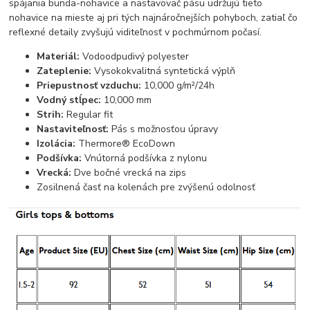
spájania bunda-nohavice a nastavovač pásu udržujú tieto
nohavice na mieste aj pri tých najnáročnejších pohyboch, zatiaľ čo
reflexné detaily zvyšujú viditeľnosť v pochmúrnom počasí.
Materiál:
Vodoodpudivý polyester
Zateplenie:
Vysokokvalitná syntetická výplň
Priepustnosť vzduchu:
10,000 g/m²/24h
Vodný stĺpec:
10,000 mm
Strih:
Regular fit
Nastaviteľnosť:
Pás s možnosťou úpravy
Izolácia:
Thermore® EcoDown
Podšívka:
Vnútorná podšívka z nylonu
Vrecká:
Dve bočné vrecká na zips
Zosilnená časť na kolenách pre zvýšenú odolnosť