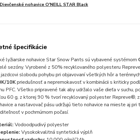
Dievčenské nohavice O'NEILL STAR Black
tné špecifikácie
ké lyžiarske nohavice Star Snow Pants sú vybavené systémom
 celé sezóny. Vyrobené z 50% recyklovaného polyesteru Reprev
jazdcovi slobodu pohybu pri objavovaní všetkých hôr a terénny
0K/10K
priedušnosť a nepremokavosť v kombinácii s kriticky 
u PFC. Všetko pripravené tak aby udržalo vaše dieťa v suchu, po
u 60 g, z ktorej 90 % tvorí recyklovaný polyester Repreve®, z
avice a nastavovač pásu udržujú tieto nohavice na mieste aj pri t
iditeľnosť v pochmúrnom počasí.
eriál:
Vodoodpudivý polyester
eplenie:
Vysokokvalitná syntetická výplň
epustnosť vzduchu:
10,000 g/m²/24h