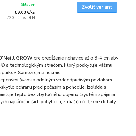
Skladom
Zvoliť variant
89,00 €
/
ks
72,36 €
bez DPH
O'Neill GROW
pre predĺženie nohavice až o 3-4 cm aby
e® s technologickým strečom, ktorý poskytuje vášmu
ch parkov. Samozrejme nesmie
podlepenými švami a odolným vodoodpudivým povlakom
skytlo ochranu pred počasím a pohodlie. Izolácia s
aisťuje teplo bez zbytočného objemu. Systém spájania
ých najnáročnejších pohyboch, zatiaľ čo reflexné detaily