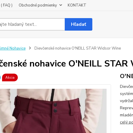
( FAQ )
Obchodné podmienky
KONTAKT
Hľadať
imné Nohavice
Dievčenské nohavice O'NEILL STAR Widsor Wine
čenské nohavice O'NEILL STAR
O'N
Akcia
Dievče
systém
vydrža
Reprev
mladém
celý p