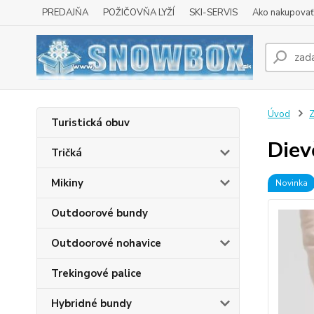
PREDAJŇA
POŽIČOVŇA LYŽÍ
SKI-SERVIS
Ako nakupovať 
Úvod
Z
Turistická obuv
Diev
Tričká
Mikiny
Novinka
Outdoorové bundy
Outdoorové nohavice
Trekingové palice
Hybridné bundy