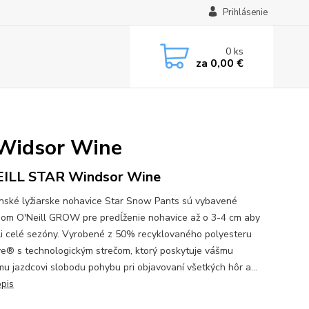
Prihlásenie
0
ks
za
0,00 €
 Widsor Wine
EILL STAR Windsor Wine
nské lyžiarske nohavice Star Snow Pants sú vybavené
om O'Neill GROW pre predĺženie nohavice až o 3-4 cm aby
li celé sezóny. Vyrobené z 50% recyklovaného polyesteru
e® s technologickým strečom, ktorý poskytuje vášmu
u jazdcovi slobodu pohybu pri objavovaní všetkých hôr a...
opis