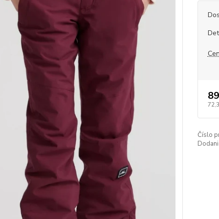
Dos
Det
Cen
89
72,
Číslo p
Dodani