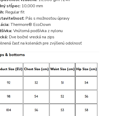
ný stĺpec:
10,000 mm
ih:
Regular fit
taviteľnosť:
Pás s možnosťou úpravy
lácia:
Thermore® EcoDown
šívka:
Vnútorná podšívka z nylonu
cká:
Dve bočné vrecká na zips
ilnená časť na kolenách pre zvýšenú odolnosť