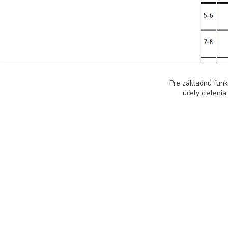
Pre základnú funk
účely cieleni
Tovar 