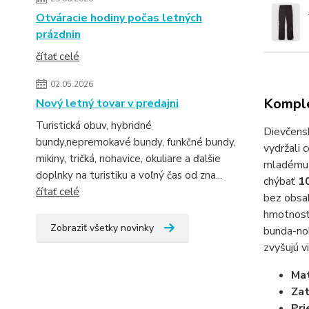
Otváracie hodiny počas letných
prázdnin
čítať celé
02.05.2026
Komple
Nový letný tovar v predajni
Turistická obuv, hybridné
Dievčens
bundy,nepremokavé bundy, funkčné bundy,
vydržali
mikiny, tričká, nohavice, okuliare a ďalšie
mladému 
doplnky na turistiku a voľný čas od zna...
chýbať
1
čítať celé
bez obsah
hmotnosťo
Zobraziť všetky novinky
bunda-noh
zvyšujú v
Mat
Zat
Pri