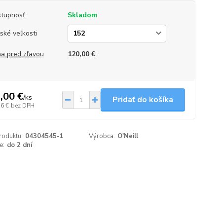
tupnosť
Skladom
ské veľkosti
a pred zľavou
120,00 €
,00 €
/
ks
Pridať do košíka
36 €
bez DPH
roduktu:
04304545-1
Výrobca:
O'Neill
e:
do 2 dní