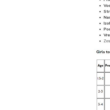
Vod
Str
Nas
Izo
Pod
Vre
Zos