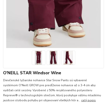
O'NEILL STAR Windsor Wine
Dievčenské lyžiarske nohavice Star Snow Pants sú vybavené
systémom O'Neill GROW pre predĺženie nohavice až o 3-4 cm aby
vydržali celé sezóny. Vyrobené z 50% recyklovaného polyesteru
Repreve® s technologickým strečom, ktorý poskytuje vášmu mladému
jazdcovi slobodu pohybu pri objavovaní všetkých hôr a...
celý popis