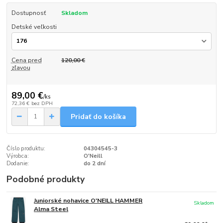
Dostupnosť
Skladom
Detské veľkosti
Cena pred
120,00 €
zľavou
89,00 €
/
ks
72,36 €
bez DPH
Pridať do košíka
Číslo produktu:
04304545-3
Výrobca:
O'Neill
Dodanie:
do 2 dní
Podobné produkty
Juniorské nohavice O'NEILL HAMMER
Skladom
Alma Steel