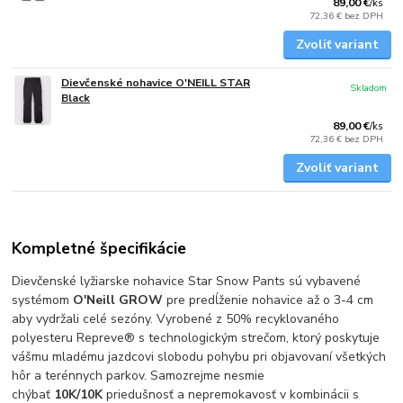
89,00 €
/
ks
72,36 €
bez DPH
Zvoliť variant
Dievčenské nohavice O'NEILL STAR
Skladom
Black
89,00 €
/
ks
72,36 €
bez DPH
Zvoliť variant
Kompletné špecifikácie
Dievčenské lyžiarske nohavice Star Snow Pants sú vybavené
systémom
O'Neill GROW
pre predĺženie nohavice až o 3-4 cm
aby vydržali celé sezóny. Vyrobené z 50% recyklovaného
polyesteru Repreve® s technologickým strečom, ktorý poskytuje
vášmu mladému jazdcovi slobodu pohybu pri objavovaní všetkých
hôr a terénnych parkov. Samozrejme nesmie
chýbať
10K/10K
priedušnosť a nepremokavosť v kombinácii s