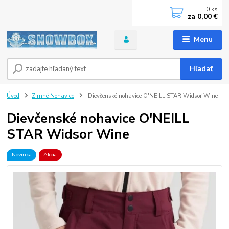
0
ks
za
0,00 €
Menu
Hľadať
Úvod
Zimné Nohavice
Dievčenské nohavice O'NEILL STAR Widsor Wine
Dievčenské nohavice O'NEILL
STAR Widsor Wine
Novinka
Akcia