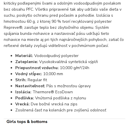
kriticky podlepenými švami a odolným vodoodpudivým povlakom
bez obsahu PFC. Všetko pripravené tak aby udržalo vaše dieťa v
suchu, poskytlo ochranu pred počasím a pohodlie. Izolácia s
hmotnosťou 60 g, z ktorej 90 % tvorí recyklovaný polyester
Repreve®, zaisťuje teplo bez zbytočného objemu. Systém
spájania bunda-nohavice a nastavovač pásu udržujú tieto
nohavice na mieste aj pri tých najnáročnejších pohyboch, zatiaľ čo
reflexné detaily zvyšujú viditeľnosť v pochmúrnom počasí.
Materiál:
Vodoodpudivý polyester
Zateplenie:
Vysokokvalitná syntetická výplň
Priepustnosť vzduchu:
10,000 g/m²/24h
Vodný stĺpec:
10,000 mm
Strih:
Regular fit
Nastaviteľnosť:
Pás s možnosťou úpravy
Izolácia:
Thermore® EcoDown
Podšívka:
Vnútorná podšívka z nylonu
Vrecká:
Dve bočné vrecká na zips
Zosilnená časť na kolenách pre zvýšenú odolnosť