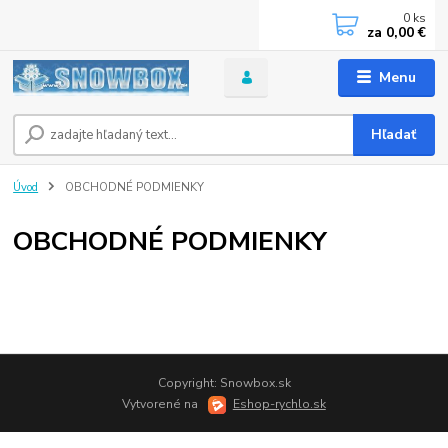
0
ks
za
0,00 €
Menu
Hľadať
Úvod
OBCHODNÉ PODMIENKY
OBCHODNÉ PODMIENKY
Copyright: Snowbox.sk
Vytvorené na
Eshop-rychlo.sk