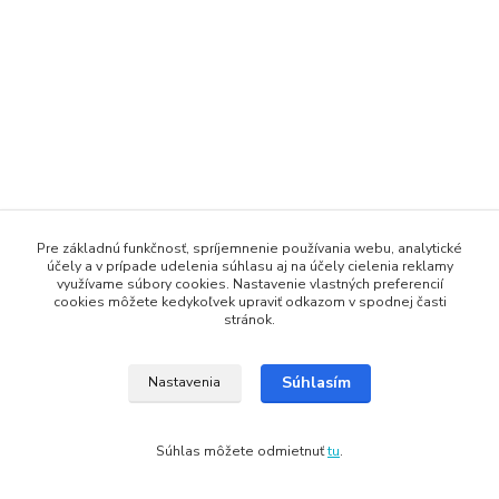
Pre základnú funkčnosť, spríjemnenie používania webu, analytické
účely a v prípade udelenia súhlasu aj na účely cielenia reklamy
využívame súbory cookies. Nastavenie vlastných preferencií
cookies môžete kedykoľvek upraviť odkazom v spodnej časti
stránok.
Súhlasím
Nastavenia
Súhlas môžete odmietnuť
tu
.