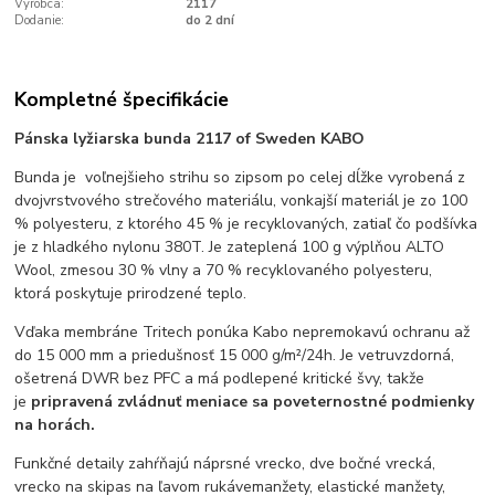
Výrobca:
2117
Dodanie:
do 2 dní
Kompletné špecifikácie
Pánska lyžiarska bunda 2117 of Sweden KABO
Bunda je voľnejšieho strihu so zipsom po celej dĺžke vyrobená z
dvojvrstvového strečového materiálu, vonkajší materiál je zo 100
% polyesteru, z ktorého 45 % je recyklovaných, zatiaľ čo podšívka
je z hladkého nylonu 380T. Je zateplená 100 g výplňou ALTO
Wool, zmesou 30 % vlny a 70 % recyklovaného polyesteru,
ktorá poskytuje prirodzené teplo.
Vďaka membráne Tritech ponúka Kabo nepremokavú ochranu až
do 15 000 mm a priedušnosť 15 000 g/m²/24h. Je vetruvzdorná,
ošetrená DWR bez PFC a má podlepené kritické švy, takže
je
pripravená zvládnuť meniace sa poveternostné podmienky
na horách.
Funkčné detaily zahŕňajú náprsné vrecko, dve bočné vrecká,
vrecko na skipas na ľavom rukávemanžety, elastické manžety,