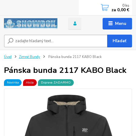
0
ks
za
0,00 €
Menu
Hľadať
Úvod
Zimné Bundy
Pánska bunda 2117 KABO Black
Pánska bunda 2117 KABO Black
Novinka
Akcia
Doprava ZADARMO