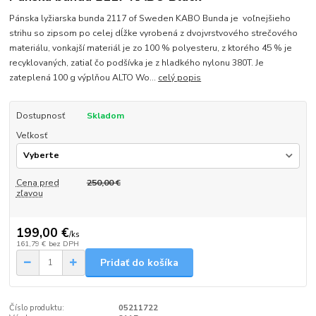
Pánska lyžiarska bunda 2117 of Sweden KABO Bunda je voľnejšieho
strihu so zipsom po celej dĺžke vyrobená z dvojvrstvového strečového
materiálu, vonkajší materiál je zo 100 % polyesteru, z ktorého 45 % je
recyklovaných, zatiaľ čo podšívka je z hladkého nylonu 380T. Je
zateplená 100 g výplňou ALTO Wo...
celý popis
Dostupnosť
Skladom
Veľkosť
Cena pred
250,00 €
zľavou
199,00 €
/
ks
161,79 €
bez DPH
Pridať do košíka
Číslo produktu:
05211722