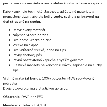
pevná snehová manžeta a nastaviteľné šnúrky na leme a kapucni.
Kabo kombinuje technické vlastnosti, udržateľné materiály a
premyslený dizajn, aby ste boli v
teple, suchu a pripravení na
deň strávený na snehu.
Recyklovaný materiál
Náprsné vrecko na zips
Dve bočné vrecká na zips
Vrecko na skipas
Dve vnútorné vrecká, jedno na zips
Pevný snehový pás
Pevná nastaviteľná kapucňa s vyšším golierom
Elastické manžety na koncoch rukávov, zapínanie na suchý
zips
Vrchný materiál bundy:
100% polyester (45% recyklovaný
polyester)
Dvojvrstvová tkanina s elastickou úpravou.
Ošetrenie:
DWR bez PFC.
Membrána
: Tritech 15K/15K