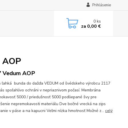
Prihlásenie
0
ks
za
0,00 €
m AOP
7 Vedum AOP
 ľahká bunda do dažďa VEDUM od švédskeho výrobcu 2117
vás spoľahlivo ochráni v nepriaznivom počasí. Membrána
okavosť 5000 / priedušnosť 5000 podliepané švy pre
šenie nepremokavosti materiálu Dve bočné vrecká na zips
anie v páse a na kapucni Veľmi nízka hmotnosť Možné z...
celý