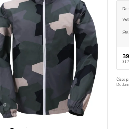
Dos
Veľ
Cen
39
31,
Číslo p
Dodani