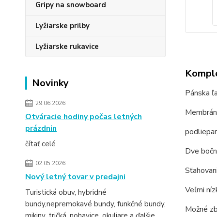
Gripy na snowboard
Lyžiarske prilby
Lyžiarske rukavice
Komple
Novinky
Pánska ľ
29.06.2026
Membrána
Otváracie hodiny počas letných
prázdnin
podliepa
čítať celé
Dve
boč
02.05.2026
Sťahovan
Nový letný tovar v predajni
Veľmi ní
Turistická obuv, hybridné
bundy,nepremokavé bundy, funkčné bundy,
Možné
zb
mikiny, tričká, nohavice, okuliare a ďalšie