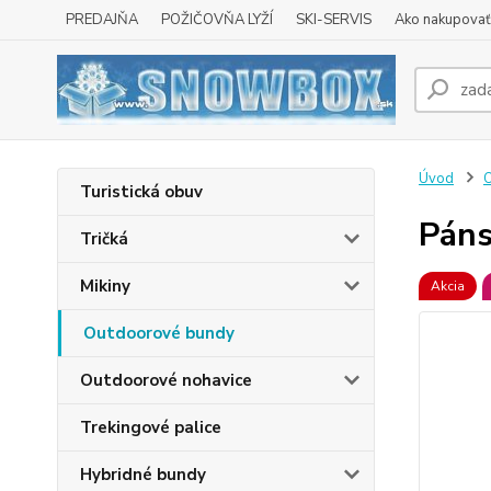
PREDAJŇA
POŽIČOVŇA LYŽÍ
SKI-SERVIS
Ako nakupovať 
Úvod
O
Turistická obuv
Páns
Tričká
Mikiny
Akcia
Outdoorové bundy
Outdoorové nohavice
Trekingové palice
Hybridné bundy