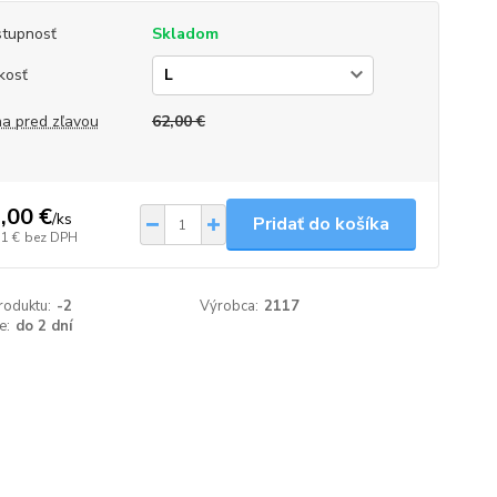
tupnosť
Skladom
kosť
a pred zľavou
62,00 €
,00 €
/
ks
Pridať do košíka
71 €
bez DPH
roduktu:
-2
Výrobca:
2117
e:
do 2 dní