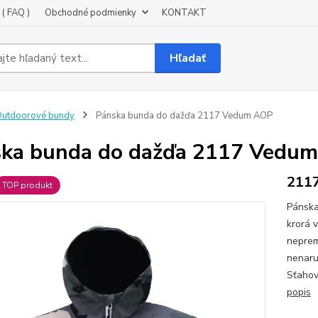
( FAQ )
Obchodné podmienky
KONTAKT
Hľadať
utdoorové bundy
Pánska bunda do dažďa 2117 Vedum AOP
ka bunda do dažďa 2117 Vedu
211
TOP produkt
Pánska
krorá 
neprem
nenaru
Sťahov
popis