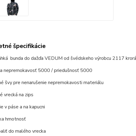
tné špecifikácie
ahká bunda do dažďa VEDUM od švédskeho výrobcu 2117 krorá vá
 nepremokavosť 5000 / priedušnosť 5000
né švy pre nenarušenie nepremokavosti materiálu
né
vrecká na zips
ie v páse
a
na
kapucni
zka hmotnosť
aliť
do malého
vrecka