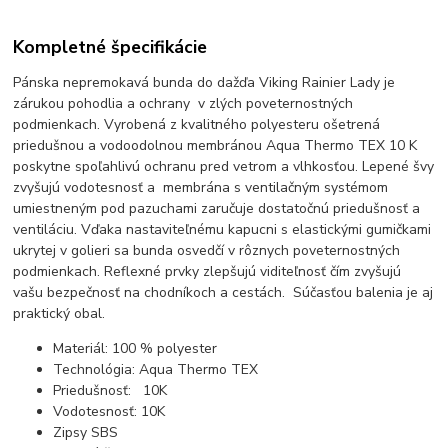
Kompletné špecifikácie
Pánska nepremokavá bunda do dažďa Viking Rainier Lady je
zárukou pohodlia a ochrany v zlých poveternostných
podmienkach. Vyrobená z kvalitného polyesteru ošetrená
priedušnou a vodoodolnou membránou Aqua Thermo TEX 10 K
poskytne spoľahlivú ochranu pred vetrom a vlhkosťou. Lepené švy
zvyšujú vodotesnosť a membrána s ventilačným systémom
umiestneným pod pazuchami zaručuje dostatočnú priedušnosť a
ventiláciu. Vďaka nastaviteľnému kapucni s elastickými gumičkami
ukrytej v golieri sa bunda osvedčí v rôznych poveternostných
podmienkach. Reflexné prvky zlepšujú viditeľnosť čím zvyšujú
vašu bezpečnosť na chodníkoch a cestách. Súčasťou balenia je aj
praktický obal.
Materiál: 100 % polyester
Technológia: Aqua Thermo TEX
Priedušnosť: 10K
Vodotesnosť: 10K
Zipsy SBS