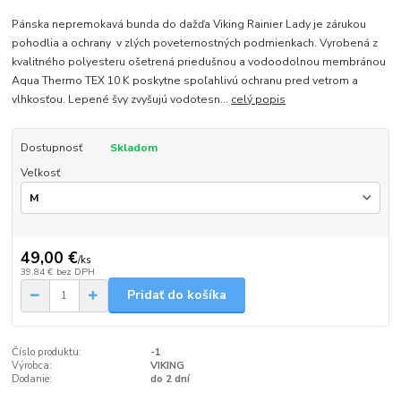
Pánska nepremokavá bunda do dažďa Viking Rainier Lady je zárukou
pohodlia a ochrany v zlých poveternostných podmienkach. Vyrobená z
kvalitného polyesteru ošetrená priedušnou a vodoodolnou membránou
Aqua Thermo TEX 10 K poskytne spoľahlivú ochranu pred vetrom a
vlhkosťou. Lepené švy zvyšujú vodotesn...
celý popis
Dostupnosť
Skladom
Veľkosť
49,00 €
/
ks
39,84 €
bez DPH
Pridať do košíka
Číslo produktu:
-1
Výrobca:
VIKING
Dodanie:
do 2 dní