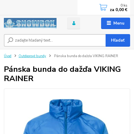
0
ks
za
0,00 €
Menu
Hľadať
Úvod
Outdoorové bundy
Pánska bunda do dažďa VIKING RAINER
Pánska bunda do dažďa VIKING
RAINER