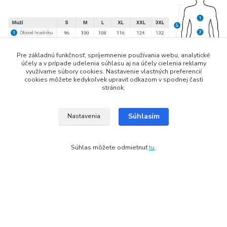
Pre základnú funkčnosť, spríjemnenie používania webu, analytické
účely a v prípade udelenia súhlasu aj na účely cielenia reklamy
využívame súbory cookies. Nastavenie vlastných preferencií
cookies môžete kedykoľvek upraviť odkazom v spodnej časti
stránok.
Súhlasím
Nastavenia
Tovar zaradený v kategóriách
Súhlas môžete odmietnuť
tu
.
Outdoorové bundy
Pánske
Copyright: Snowbox.sk