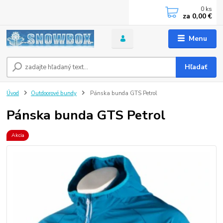
0
ks
za
0,00 €
Menu
Hľadať
Úvod
Outdoorové bundy
Pánska bunda GTS Petrol
Pánska bunda GTS Petrol
Akcia