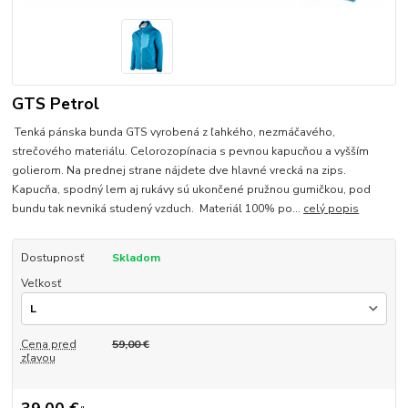
GTS Petrol
Tenká pánska bunda GTS vyrobená z ľahkého, nezmáčavého,
strečového materiálu. Celorozopínacia s pevnou kapucňou a vyšším
golierom. Na prednej strane nájdete dve hlavné vrecká na zips.
Kapucňa, spodný lem aj rukávy sú ukončené pružnou gumičkou, pod
bundu tak nevniká studený vzduch. Materiál 100% po...
celý popis
Dostupnosť
Skladom
Veľkosť
Cena pred
59,00 €
zľavou