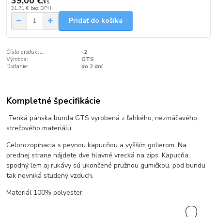
39,00 €
/
ks
31,71 €
bez DPH
Pridať do košíka
Číslo produktu:
-2
Výrobca:
GTS
Dodanie:
do 2 dní
Kompletné špecifikácie
Tenká pánska bunda GTS vyrobená z ľahkého, nezmáčavého,
strečového materiálu.
Celorozopínacia s pevnou kapucňou a vyšším golierom. Na
prednej strane nájdete dve hlavné vrecká na zips. Kapucňa,
spodný lem aj rukávy sú ukončené pružnou gumičkou, pod bundu
tak nevniká studený vzduch.
Materiál 100% polyester.